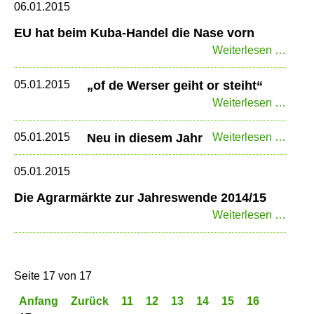
Inter
06.01.2015
EU hat beim Kuba-Handel die Nase vorn
EU
Weiterlesen …
hat
beim
05.01.2015
„of de Werser geiht or steiht“
Kuba
„of
Weiterlesen …
Hand
de
die
Wers
Neu
05.01.2015
Neu in diesem Jahr
Weiterlesen …
Nase
geiht
in
vorn
or
dies
05.01.2015
steiht
Jahr
Die Agrarmärkte zur Jahreswende 2014/15
Die
Weiterlesen …
Agrar
zur
Jahr
Seite 17 von 17
2014
Anfang
Zurück
11
12
13
14
15
16