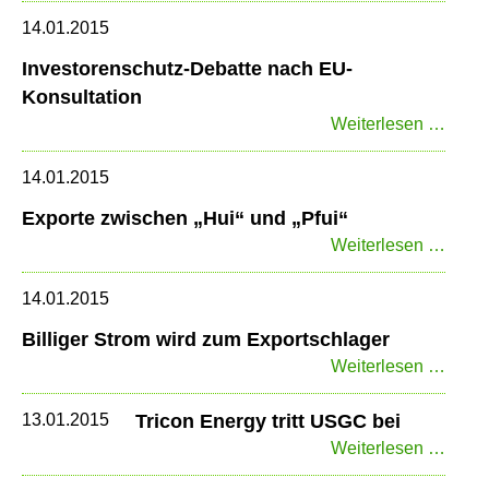
reform
14.01.2015
Investorenschutz-Debatte nach EU-
Konsultation
Inves
Weiterlesen …
Debat
nach
14.01.2015
EU-
Exporte zwischen „Hui“ und „Pfui“
Konsu
Expor
Weiterlesen …
zwis
„Hui“
14.01.2015
und
Billiger Strom wird zum Exportschlager
„Pfui“
Billig
Weiterlesen …
Stro
wird
13.01.2015
Tricon Energy tritt USGC bei
zum
Trico
Weiterlesen …
Expor
Ener