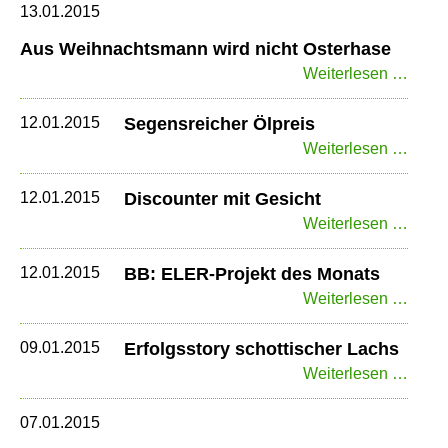
tritt
13.01.2015
USG
Aus Weihnachtsmann wird nicht Osterhase
bei
Aus
Weiterlesen …
Weih
wird
12.01.2015
Segensreicher Ölpreis
nicht
Segen
Weiterlesen …
Oster
Ölpre
12.01.2015
Discounter mit Gesicht
Disco
Weiterlesen …
mit
Gesic
12.01.2015
BB: ELER-Projekt des Monats
BB:
Weiterlesen …
ELER
Proje
09.01.2015
Erfolgsstory schottischer Lachs
des
Erfol
Weiterlesen …
Mona
schot
Lach
07.01.2015