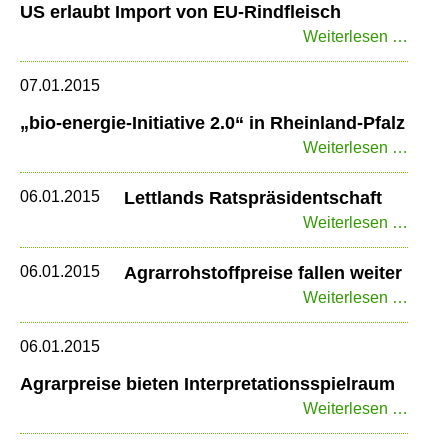
US erlaubt Import von EU-Rindfleisch
US
Weiterlesen …
erlau
Impor
07.01.2015
von
„bio-energie-Initiative 2.0“ in Rheinland-Pfalz
EU-
„bio-
Weiterlesen …
Rindf
energ
Initia
06.01.2015
Lettlands Ratspräsidentschaft
2.0“
Lettl
Weiterlesen …
in
Ratsp
Rhein
06.01.2015
Agrarrohstoffpreise fallen weiter
Pfalz
Agrar
Weiterlesen …
fallen
weite
06.01.2015
Agrarpreise bieten Interpretationsspielraum
Agrar
Weiterlesen …
biete