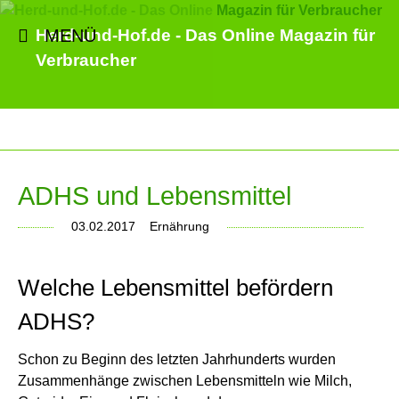
MENÜ
Herd-und-Hof.de - Das Online Magazin für
Verbraucher
ADHS und Lebensmittel
03.02.2017
Ernährung
Welche Lebensmittel befördern
ADHS?
Schon zu Beginn des letzten Jahrhunderts wurden
Zusammenhänge zwischen Lebensmitteln wie Milch,