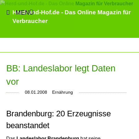
MENÜ
Herd-und-Hof.de - Das Online Magazin für
Verbraucher
BB: Landeslabor legt Daten
vor
08.01.2008
Ernährung
Brandenburg: 20 Erzeugnisse
beanstandet
Das
Landeslabor Brandenburg
hat seine