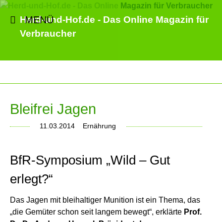
MENÜ
Herd-und-Hof.de - Das Online Magazin für
Verbraucher
Bleifrei Jagen
11.03.2014
Ernährung
BfR-Symposium „Wild – Gut
erlegt?“
Das Jagen mit bleihaltiger Munition ist ein Thema, das
„die Gemüter schon seit langem bewegt“, erklärte
Prof.