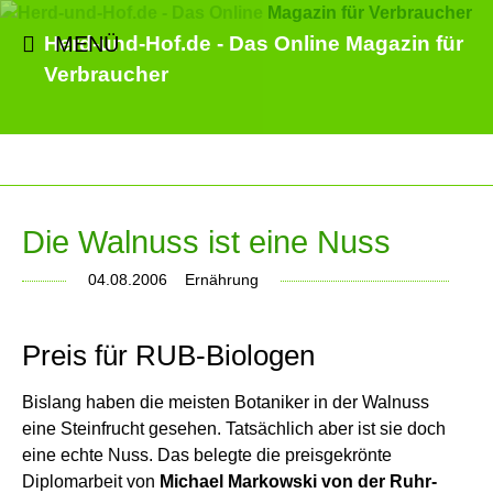
MENÜ
Herd-und-Hof.de - Das Online Magazin für
Verbraucher
Die Walnuss ist eine Nuss
04.08.2006
Ernährung
Preis für RUB-Biologen
Bislang haben die meisten Botaniker in der Walnuss
eine Steinfrucht gesehen. Tatsächlich aber ist sie doch
eine echte Nuss. Das belegte die preisgekrönte
Diplomarbeit von
Michael Markowski von der Ruhr-