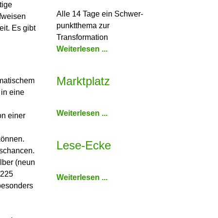
tige
Alle 14 Tage ein Schwer­
ufweisen
punkt­thema zur
it. Es gibt
Transformation
Weiterlesen ...
Marktplatz
omatischem
in eine
Weiterlesen ...
on einer
 können.
Lese-Ecke
gschancen.
lber (neun
 225
Weiterlesen ...
 besonders