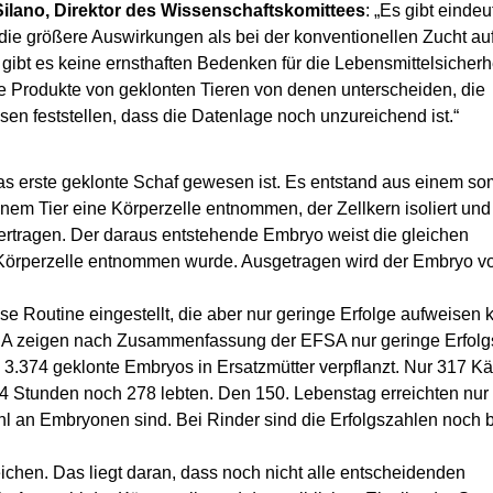
 Silano, Direktor des Wissenschaftskomittees
: „Es gibt eindeu
, die größere Auswirkungen als bei der konventionellen Zucht a
bt es keine ernsthaften Bedenken für die Lebensmittelsicherhe
ie Produkte von geklonten Tieren von denen unterscheiden, die
sen feststellen, dass die Datenlage noch unzureichend ist.“
das erste geklonte Schaf gewesen ist. Es entstand aus einem s
nem Tier eine Körperzelle entnommen, der Zellkern isoliert und 
bertragen. Der daraus entstehende Embryo weist die gleichen
e Körperzelle entnommen wurde. Ausgetragen wird der Embryo v
se Routine eingestellt, die aber nur geringe Erfolge aufweisen
 USA zeigen nach Zusammenfassung der EFSA nur geringe Erfol
3.374 geklonte Embryos in Ersatzmütter verpflanzt. Nur 317 Kä
4 Stunden noch 278 lebten. Den 150. Lebenstag erreichten nur
l an Embryonen sind. Bei Rinder sind die Erfolgszahlen noch
hen. Das liegt daran, dass noch nicht alle entscheidenden