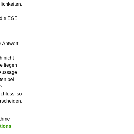
lichkeiten,
 die EGE
e Antwort
h nicht
e liegen
 Aussage
ten bei
e
chluss, so
rscheiden.
nahme
tions