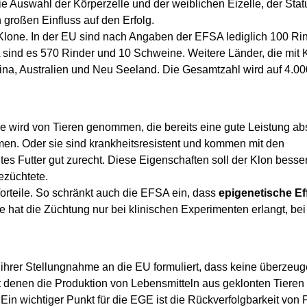
ie Auswahl der Körperzelle und der weiblichen Eizelle, der Stat
 großen Einfluss auf den Erfolg.
 Klone. In der EU sind nach Angaben der EFSA lediglich 100 Ri
sind es 570 Rinder und 10 Schweine. Weitere Länder, die mit 
ina, Australien und Neu Seeland. Die Gesamtzahl wird auf 4.0
e wird von Tieren genommen, die bereits eine gute Leistung abs
men. Oder sie sind krankheitsresistent und kommen mit den
s Futter gut zurecht. Diese Eigenschaften soll der Klon besse
ezüchtete.
Vorteile. So schränkt auch die EFSA ein, dass
epigenetische Ef
e hat die Züchtung nur bei klinischen Experimenten erlangt, be
 ihrer Stellungnahme an die EU formuliert, dass keine überzeu
denen die Produktion von Lebensmitteln aus geklonten Tieren 
in wichtiger Punkt für die EGE ist die Rückverfolgbarkeit von 