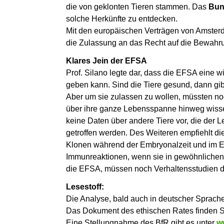
die von geklonten Tieren stammen. Das
Bun
solche Herkünfte zu entdecken.
Mit den europäischen Verträgen von Amsterd
die Zulassung an das Recht auf die Bewahr
Klares Jein der EFSA
Prof. Silano legte dar, dass die EFSA eine w
geben kann. Sind die Tiere gesund, dann gib
Aber um sie zulassen zu wollen, müssten no
über ihre ganze Lebensspanne hinweg wisse
keine Daten über andere Tiere vor, die der 
getroffen werden. Des Weiteren empfiehlt d
Klonen während der Embryonalzeit und im E
Immunreaktionen, wenn sie in gewöhnlichen
die EFSA, müssen noch Verhaltensstudien du
Lesestoff:
Die Analyse, bald auch in deutscher Sprache
Das Dokument des ethischen Rates finden S
Eine Stellungnahme des BfR gibt es unter
w