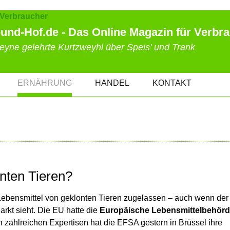
und-Hof.de - Das Online Magazin für Verbr
eyne gelehrte Kurtzweyhl über Speis' und Trank
ERNÄHRUNG
HANDEL
KONTAKT
e
onten Tieren?
ebensmittel von geklonten Tieren zugelassen – auch wenn der
arkt sieht. Die EU hatte die
Europäische Lebensmittelbehör
 zahlreichen Expertisen hat die EFSA gestern in Brüssel ihre