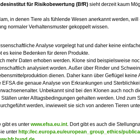
desinstitut für Risikobewertung (BfR)
sieht derzeit kaum Mög
am, in denen Tiere als fühlende Wesen anerkannt werden, will
ung normaler Verhaltensmuster gekoppelt wissen.
issenschaftliche Analyse vorgelegt hat und daher keine einfach
t es keine Bedenken für deren Produkte.
ch mehr Daten erhoben werden. Klone sind beispielsweise noc
nschaftlich analysiert worden. Außer über Rinder und Schwein
Lebensmittelproduktion dienen. Daher kann über Geflügel keine
ie EFSA die genaue Analyse von Erkrankungen und Sterblichkei
rwachsenenalter. Unbekannt sind bei den Klonen auch noch di
 Ställen unter Alltagsbedingungen gehalten werden. Und zum S
rchgeführt werden, inwieweit sie sich von anderen Tieren unte
 gibt es unter
www.efsa.eu.int
. Dort gibt es auch die Stellung
ie unter
http://ec.europa.eu/european_group_ethics/publica
ww.bfr.bund.de