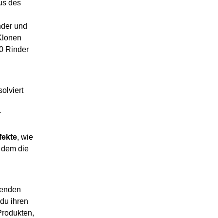
us des
nder und
Klonen
00 Rinder
olviert
r
fekte
, wie
i dem die
genden
du ihren
Produkten,