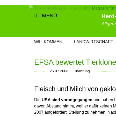
MENÜ
Herd-
Allgem
NAVIGATION
WILLKOMMEN
LANDWIRTSCHAFT
ÜBERSPRINGEN
EFSA bewertet Tierklon
25.07.2008
Ernährung
Fleisch und Milch von gekl
Die
USA s
ind vorangegangen
und haben L
davon Abstand nimmt, weil er dafür keinen M
2007 aufgefordert, Stellung zu nehmen. Nach