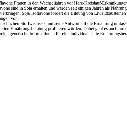
Isoflavone Frauen in den Wechseljahren vor Herz-Kreislauf-Erkrankung
flavone sind in Soja erhalten und werden seit einigen Jahren als Nahr
t erbringen: Soja-Isoflavone fördert die Bildung von Eiweißbausteinen 
ungen vor.
menschlichen Stoffwechsels und seine Antwort auf die Ernährung umfasse
isierten Ernährungsberatung profitieren würden. Dabei geht es auch u
t, „genetische Informationen für eine individualisierte Ernährungsbera