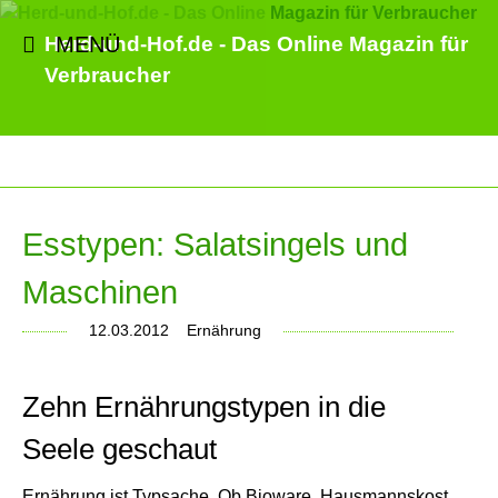
MENÜ
Herd-und-Hof.de - Das Online Magazin für
Verbraucher
Esstypen: Salatsingels und
Maschinen
12.03.2012
Ernährung
Zehn Ernährungstypen in die
Seele geschaut
Ernährung ist Typsache. Ob Bioware, Hausmannskost