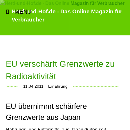
MENÜ
Herd-und-Hof.de - Das Online Magazin für
Verbraucher
EU verschärft Grenzwerte zu
Radioaktivität
11.04.2011
Ernährung
EU übernimmt schärfere
Grenzwerte aus Japan
Nahrungs- und Futtermittel aus Japan dürfen seit