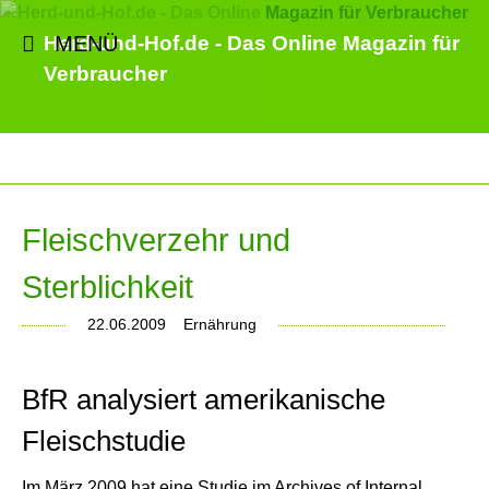
MENÜ
Herd-und-Hof.de - Das Online Magazin für
Verbraucher
Fleischverzehr und
Sterblichkeit
22.06.2009
Ernährung
BfR analysiert amerikanische
Fleischstudie
Im März 2009 hat eine Studie im Archives of Internal