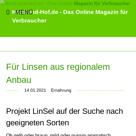
MENÜ
Herd-und-Hof.de - Das Online Magazin für
Verbraucher
Für Linsen aus regionalem
Anbau
14.01.2021
Ernährung
Projekt LinSel auf der Suche nach
geeigneten Sorten
Ob gelb oder braun, mild oder nussig-aromatisch,