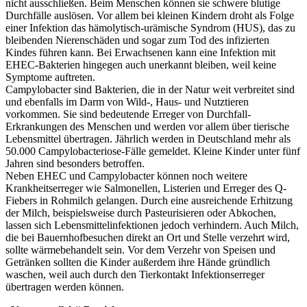
nicht ausschließen. Beim Menschen können sie schwere blutige
Durchfälle auslösen. Vor allem bei kleinen Kindern droht als Folge
einer Infektion das hämolytisch-urämische Syndrom (HUS), das zu
bleibenden Nierenschäden und sogar zum Tod des infizierten
Kindes führen kann. Bei Erwachsenen kann eine Infektion mit
EHEC-Bakterien hingegen auch unerkannt bleiben, weil keine
Symptome auftreten.
Campylobacter sind Bakterien, die in der Natur weit verbreitet sind
und ebenfalls im Darm von Wild-, Haus- und Nutztieren
vorkommen. Sie sind bedeutende Erreger von Durchfall-
Erkrankungen des Menschen und werden vor allem über tierische
Lebensmittel übertragen. Jährlich werden in Deutschland mehr als
50.000 Campylobacteriose-Fälle gemeldet. Kleine Kinder unter fünf
Jahren sind besonders betroffen.
Neben EHEC und Campylobacter können noch weitere
Krankheitserreger wie Salmonellen, Listerien und Erreger des Q-
Fiebers in Rohmilch gelangen. Durch eine ausreichende Erhitzung
der Milch, beispielsweise durch Pasteurisieren oder Abkochen,
lassen sich Lebensmittelinfektionen jedoch verhindern. Auch Milch,
die bei Bauernhofbesuchen direkt an Ort und Stelle verzehrt wird,
sollte wärmebehandelt sein. Vor dem Verzehr von Speisen und
Getränken sollten die Kinder außerdem ihre Hände gründlich
waschen, weil auch durch den Tierkontakt Infektionserreger
übertragen werden können.