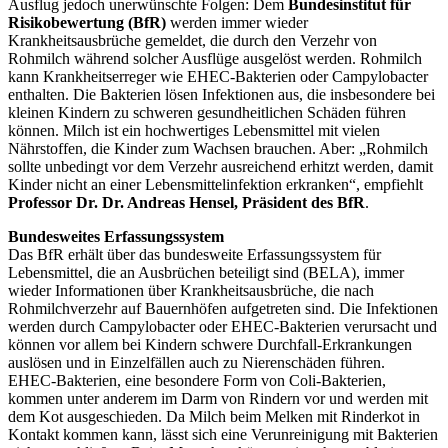
Ausflug jedoch unerwünschte Folgen: Dem
Bundesinstitut für
Risikobewertung (BfR)
werden immer wieder
Krankheitsausbrüche gemeldet, die durch den Verzehr von
Rohmilch während solcher Ausflüge ausgelöst werden. Rohmilch
kann Krankheitserreger wie EHEC-Bakterien oder Campylobacter
enthalten. Die Bakterien lösen Infektionen aus, die insbesondere bei
kleinen Kindern zu schweren gesundheitlichen Schäden führen
können. Milch ist ein hochwertiges Lebensmittel mit vielen
Nährstoffen, die Kinder zum Wachsen brauchen. Aber: „Rohmilch
sollte unbedingt vor dem Verzehr ausreichend erhitzt werden, damit
Kinder nicht an einer Lebensmittelinfektion erkranken“, empfiehlt
Professor Dr. Dr. Andreas Hensel, Präsident des BfR
.
Bundesweites Erfassungssystem
Das BfR erhält über das bundesweite Erfassungssystem für
Lebensmittel, die an Ausbrüchen beteiligt sind (BELA), immer
wieder Informationen über Krankheitsausbrüche, die nach
Rohmilchverzehr auf Bauernhöfen aufgetreten sind. Die Infektionen
werden durch Campylobacter oder EHEC-Bakterien verursacht und
können vor allem bei Kindern schwere Durchfall-Erkrankungen
auslösen und in Einzelfällen auch zu Nierenschäden führen.
EHEC-Bakterien, eine besondere Form von Coli-Bakterien,
kommen unter anderem im Darm von Rindern vor und werden mit
dem Kot ausgeschieden. Da Milch beim Melken mit Rinderkot in
Kontakt kommen kann, lässt sich eine Verunreinigung mit Bakterien