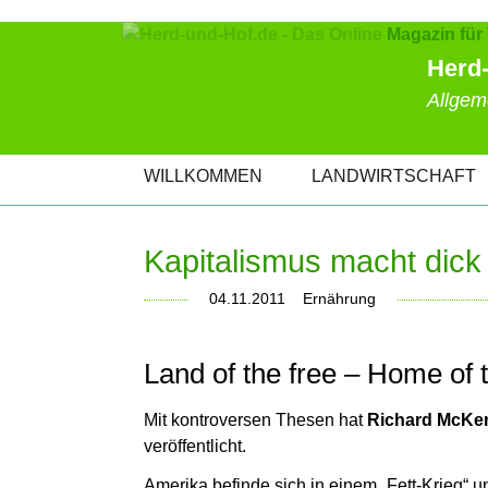
Herd-
Allgem
NAVIGATION
WILLKOMMEN
LANDWIRTSCHAFT
ÜBERSPRINGEN
Kapitalismus macht dick
04.11.2011
Ernährung
Land of the free – Home of t
Mit kontroversen Thesen hat
Richard McKen
veröffentlicht.
Amerika befinde sich in einem „Fett-Krieg“ und