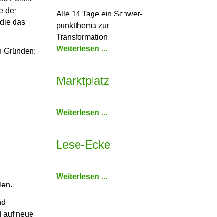
e der
Alle 14 Tage ein Schwer­
 die das
punkt­thema zur
Transformation
Weiterlesen ...
n Gründen:
Marktplatz
Weiterlesen ...
Lese-Ecke
Weiterlesen ...
len.
nd
d auf neue