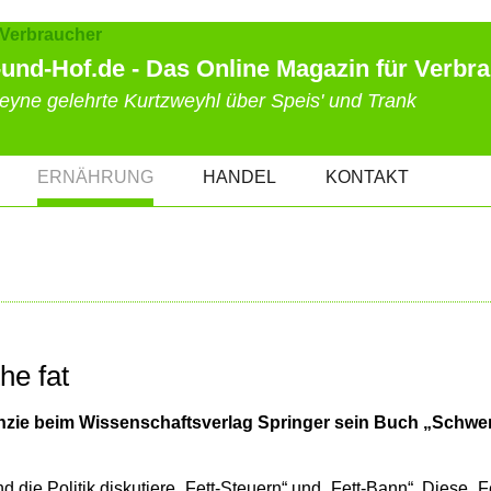
und-Hof.de - Das Online Magazin für Verbr
eyne gelehrte Kurtzweyhl über Speis' und Trank
ERNÄHRUNG
HANDEL
KONTAKT
he fat
zie beim Wissenschaftsverlag Springer sein Buch „Schwe
 die Politik diskutiere „Fett-Steuern“ und „Fett-Bann“. Diese „Fe