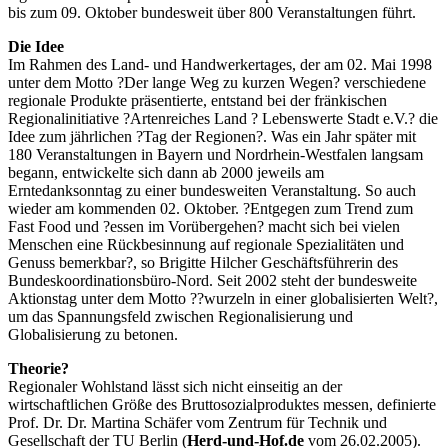
bis zum 09. Oktober bundesweit über 800 Veranstaltungen führt.
Die Idee
Im Rahmen des Land- und Handwerkertages, der am 02. Mai 1998
unter dem Motto ?Der lange Weg zu kurzen Wegen? verschiedene
regionale Produkte präsentierte, entstand bei der fränkischen
Regionalinitiative ?Artenreiches Land ? Lebenswerte Stadt e.V.? die
Idee zum jährlichen ?Tag der Regionen?. Was ein Jahr später mit
180 Veranstaltungen in Bayern und Nordrhein-Westfalen langsam
begann, entwickelte sich dann ab 2000 jeweils am
Erntedanksonntag zu einer bundesweiten Veranstaltung. So auch
wieder am kommenden 02. Oktober. ?Entgegen zum Trend zum
Fast Food und ?essen im Vorübergehen? macht sich bei vielen
Menschen eine Rückbesinnung auf regionale Spezialitäten und
Genuss bemerkbar?, so Brigitte Hilcher Geschäftsführerin des
Bundeskoordinationsbüro-Nord. Seit 2002 steht der bundesweite
Aktionstag unter dem Motto ??wurzeln in einer globalisierten Welt?,
um das Spannungsfeld zwischen Regionalisierung und
Globalisierung zu betonen.
Theorie?
Regionaler Wohlstand lässt sich nicht einseitig an der
wirtschaftlichen Größe des Bruttosozialproduktes messen, definierte
Prof. Dr. Dr. Martina Schäfer vom Zentrum für Technik und
Gesellschaft der TU Berlin (
Herd-und-Hof.de
vom 26.02.2005).