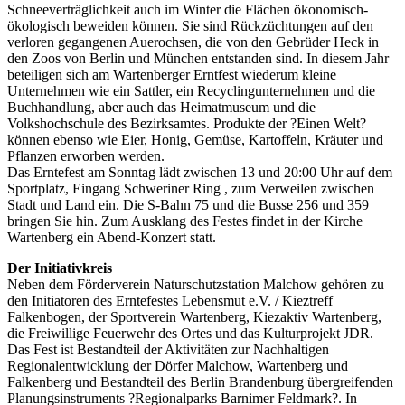
Schneeverträglichkeit auch im Winter die Flächen ökonomisch-
ökologisch beweiden können. Sie sind Rückzüchtungen auf den
verloren gegangenen Auerochsen, die von den Gebrüder Heck in
den Zoos von Berlin und München entstanden sind. In diesem Jahr
beteiligen sich am Wartenberger Erntfest wiederum kleine
Unternehmen wie ein Sattler, ein Recyclingunternehmen und die
Buchhandlung, aber auch das Heimatmuseum und die
Volkshochschule des Bezirksamtes. Produkte der ?Einen Welt?
können ebenso wie Eier, Honig, Gemüse, Kartoffeln, Kräuter und
Pflanzen erworben werden.
Das Erntefest am Sonntag lädt zwischen 13 und 20:00 Uhr auf dem
Sportplatz, Eingang Schweriner Ring , zum Verweilen zwischen
Stadt und Land ein. Die S-Bahn 75 und die Busse 256 und 359
bringen Sie hin. Zum Ausklang des Festes findet in der Kirche
Wartenberg ein Abend-Konzert statt.
Der Initiativkreis
Neben dem Förderverein Naturschutzstation Malchow gehören zu
den Initiatoren des Erntefestes Lebensmut e.V. / Kieztreff
Falkenbogen, der Sportverein Wartenberg, Kiezaktiv Wartenberg,
die Freiwillige Feuerwehr des Ortes und das Kulturprojekt JDR.
Das Fest ist Bestandteil der Aktivitäten zur Nachhaltigen
Regionalentwicklung der Dörfer Malchow, Wartenberg und
Falkenberg und Bestandteil des Berlin Brandenburg übergreifenden
Planungsinstruments ?Regionalparks Barnimer Feldmark?. In