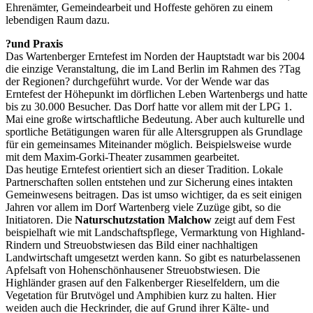
Ehrenämter, Gemeindearbeit und Hoffeste gehören zu einem
lebendigen Raum dazu.
?und Praxis
Das Wartenberger Erntefest im Norden der Hauptstadt war bis 2004
die einzige Veranstaltung, die im Land Berlin im Rahmen des ?Tag
der Regionen? durchgeführt wurde. Vor der Wende war das
Erntefest der Höhepunkt im dörflichen Leben Wartenbergs und hatte
bis zu 30.000 Besucher. Das Dorf hatte vor allem mit der LPG 1.
Mai eine große wirtschaftliche Bedeutung. Aber auch kulturelle und
sportliche Betätigungen waren für alle Altersgruppen als Grundlage
für ein gemeinsames Miteinander möglich. Beispielsweise wurde
mit dem Maxim-Gorki-Theater zusammen gearbeitet.
Das heutige Erntefest orientiert sich an dieser Tradition. Lokale
Partnerschaften sollen entstehen und zur Sicherung eines intakten
Gemeinwesens beitragen. Das ist umso wichtiger, da es seit einigen
Jahren vor allem im Dorf Wartenberg viele Zuzüge gibt, so die
Initiatoren. Die
Naturschutzstation Malchow
zeigt auf dem Fest
beispielhaft wie mit Landschaftspflege, Vermarktung von Highland-
Rindern und Streuobstwiesen das Bild einer nachhaltigen
Landwirtschaft umgesetzt werden kann. So gibt es naturbelassenen
Apfelsaft von Hohenschönhausener Streuobstwiesen. Die
Highländer grasen auf den Falkenberger Rieselfeldern, um die
Vegetation für Brutvögel und Amphibien kurz zu halten. Hier
weiden auch die Heckrinder, die auf Grund ihrer Kälte- und