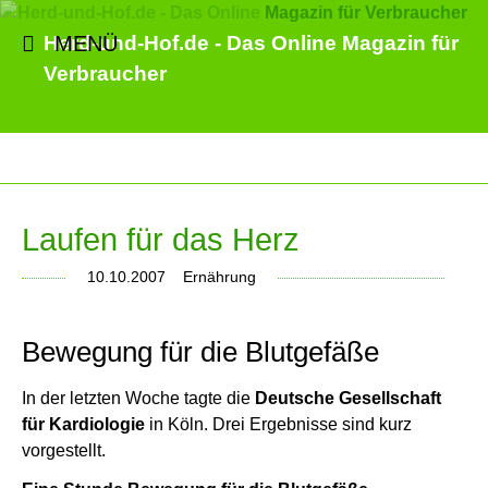
MENÜ
Herd-und-Hof.de - Das Online Magazin für
Verbraucher
Laufen für das Herz
10.10.2007
Ernährung
Bewegung für die Blutgefäße
In der letzten Woche tagte die
Deutsche Gesellschaft
für Kardiologie
in Köln. Drei Ergebnisse sind kurz
vorgestellt.