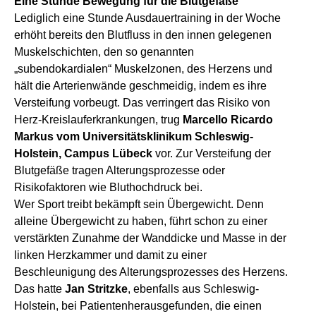
Eine Stunde Bewegung für die Blutgefäße
Lediglich eine Stunde Ausdauertraining in der Woche
erhöht bereits den Blutfluss in den innen gelegenen
Muskelschichten, den so genannten
„subendokardialen“ Muskelzonen, des Herzens und
hält die Arterienwände geschmeidig, indem es ihre
Versteifung vorbeugt. Das verringert das Risiko von
Herz-Kreislauferkrankungen, trug
Marcello Ricardo
Markus vom Universitätsklinikum Schleswig-
Holstein, Campus Lübeck
vor. Zur Versteifung der
Blutgefäße tragen Alterungsprozesse oder
Risikofaktoren wie Bluthochdruck bei.
Wer Sport treibt bekämpft sein Übergewicht. Denn
alleine Übergewicht zu haben, führt schon zu einer
verstärkten Zunahme der Wanddicke und Masse in der
linken Herzkammer und damit zu einer
Beschleunigung des Alterungsprozesses des Herzens.
Das hatte
Jan Stritzke
, ebenfalls aus Schleswig-
Holstein, bei Patientenherausgefunden, die einen