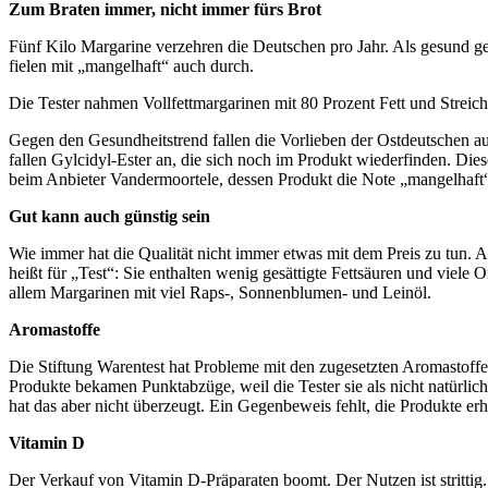
Zum Braten immer, nicht immer fürs Brot
Fünf Kilo Margarine verzehren die Deutschen pro Jahr. Als gesund gelt
fielen mit „mangelhaft“ auch durch.
Die Tester nahmen Vollfettmargarinen mit 80 Prozent Fett und Streic
Gegen den Gesundheitstrend fallen die Vorlieben der Ostdeutschen aus
fallen Gylcidyl-Ester an, die sich noch im Produkt wiederfinden. Di
beim Anbieter Vandermoortele, dessen Produkt die Note „mangelhaft
Gut kann auch günstig sein
Wie immer hat die Qualität nicht immer etwas mit dem Preis zu tun. 
heißt für „Test“: Sie enthalten wenig gesättigte Fettsäuren und viel
allem Margarinen mit viel Raps-, Sonnenblumen- und Leinöl.
Aromastoffe
Die Stiftung Warentest hat Probleme mit den zugesetzten Aromastoff
Produkte bekamen Punktabzüge, weil die Tester sie als nicht natürlich
hat das aber nicht überzeugt. Ein Gegenbeweis fehlt, die Produkte er
Vitamin D
Der Verkauf von Vitamin D-Präparaten boomt. Der Nutzen ist stritti