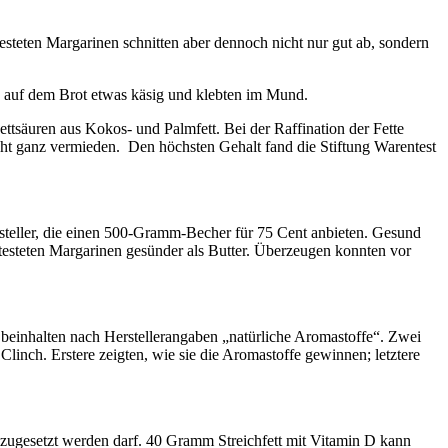
testeten Margarinen schnitten aber dennoch nicht nur gut ab, sondern
en auf dem Brot etwas käsig und klebten im Mund.
ttsäuren aus Kokos- und Palmfett. Bei der Raffination der Fette
cht ganz vermieden. Den höchsten Gehalt fand die Stiftung Warentest
rsteller, die einen 500-Gramm-Becher für 75 Cent anbieten. Gesund
etesteten Margarinen gesünder als Butter. Überzeugen konnten vor
beinhalten nach Herstellerangaben „natürliche Aromastoffe“. Zwei
Clinch. Erstere zeigten, wie sie die Aromastoffe gewinnen; letztere
 zugesetzt werden darf. 40 Gramm Streichfett mit Vitamin D kann