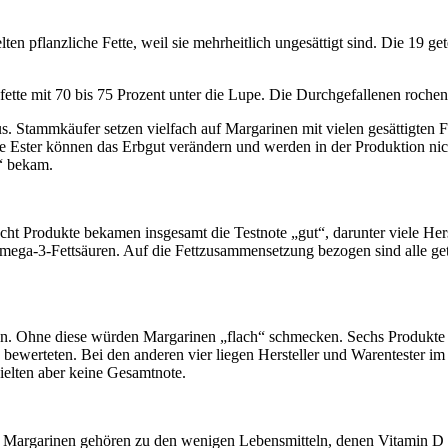
en pflanzliche Fette, weil sie mehrheitlich ungesättigt sind. Die 19 ge
hfette mit 70 bis 75 Prozent unter die Lupe. Die Durchgefallenen roch
. Stammkäufer setzen vielfach auf Margarinen mit vielen gesättigten Fe
ese Ester können das Erbgut verändern und werden in der Produktion ni
“ bekam.
Acht Produkte bekamen insgesamt die Testnote „gut“, darunter viele He
e Omega-3-Fettsäuren. Auf die Fettzusammensetzung bezogen sind alle g
en. Ohne diese würden Margarinen „flach“ schmecken. Sechs Produkte 
 bewerteten. Bei den anderen vier liegen Hersteller und Warentester im 
hielten aber keine Gesamtnote.
g. Margarinen gehören zu den wenigen Lebensmitteln, denen Vitamin D