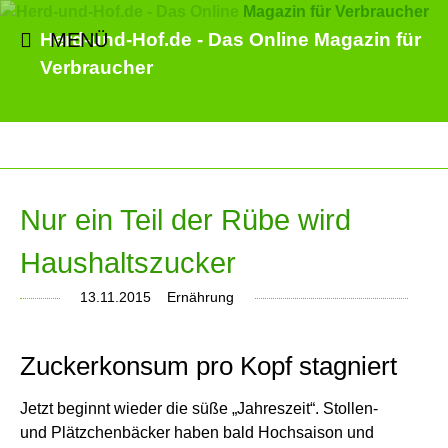
MENÜ
Herd-und-Hof.de - Das Online Magazin für
Verbraucher
Nur ein Teil der Rübe wird
Haushaltszucker
13.11.2015
Ernährung
Zuckerkonsum pro Kopf stagniert
Jetzt beginnt wieder die süße „Jahreszeit“. Stollen-
und Plätzchenbäcker haben bald Hochsaison und