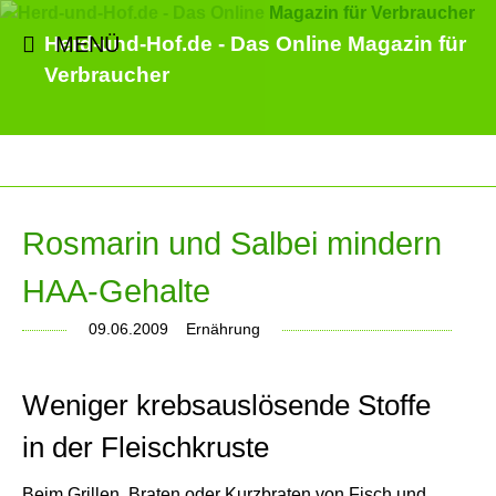
MENÜ
Herd-und-Hof.de - Das Online Magazin für
Verbraucher
Rosmarin und Salbei mindern
HAA-Gehalte
09.06.2009
Ernährung
Weniger krebsauslösende Stoffe
in der Fleischkruste
Beim Grillen, Braten oder Kurzbraten von Fisch und