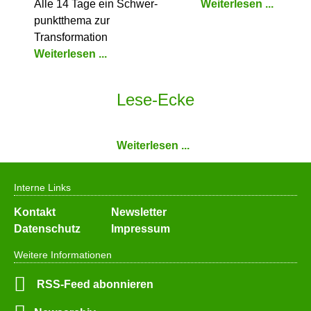
Alle 14 Tage ein Schwer­
Weiterlesen ...
punkt­thema zur
Transformation
Weiterlesen ...
Lese-Ecke
Weiterlesen ...
Interne Links
Navigation
Kontakt
Newsletter
überspringen
Datenschutz
Impressum
Weitere Informationen
RSS-Feed abonnieren