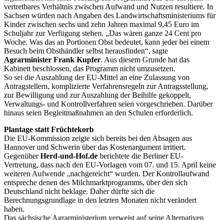
vertretbares Verhältnis zwischen Aufwand und Nutzen resultiere. In
Sachsen würden nach Angaben des Landwirtschaftsministeriums für
Kinder zwischen sechs und zehn Jahren maximal 9,45 Euro im
Schuljahr zur Verfügung stehen. „Das wären ganze 24 Cent pro
Woche. Was das an Portionen Obst bedeutet, kann jeder bei einem
Besuch beim Obsthändler selbst herausfinden“, sagte
Agrarminister Frank Kupfer
. Aus diesem Grunde hat das
Kabinett beschlossen, das Programm nicht umzusetzen.
So sei die Auszahlung der EU-Mittel an eine Zulassung von
Antragstellern, komplizierte Verfahrensregeln zur Antragsstellung,
zur Bewilligung und zur Auszahlung der Beihilfe gekoppelt,
Verwaltungs- und Kontrollverfahren seien vorgeschrieben. Darüber
hinaus seien Begleitmaßnahmen an den Schulen erforderlich.
Plantage statt Früchtekorb
Die EU-Kommission zeigte sich bereits bei den Absagen aus
Hannover und Schwerin über das Kostenargument irritiert.
Gegenüber
Herd-und-Hof.de
berichtete die Berliner EU-
Vertretung, dass nach den EU-Vorlagen vom 07. und 15. April keine
weiteren Aufwende „nachgereicht“ wurden. Der Kontrollaufwand
entspreche denen des Milchmarktprogramms, über den sich
Deutschland nicht beklage. Daher dürfte sich die
Berechnungsgrundlage in den letzten Monaten nicht verändert
haben.
Das sächsische Agrarministerium verweist auf seine Alternativen