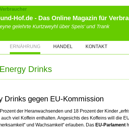
und-Hof.de - Das Online Magazin für Verbr
eyne gelehrte Kurtzweyhl über Speis' und Trank
ERNÄHRUNG
HANDEL
KONTAKT
 Energy Drinks
gy Drinks gegen EU-Kommission
 Prozent der Heranwachsenden und 18 Prozent der Kinder „erfr
auch viel Koffein enthalten. Angesichts des Koffeins will die E
merksamkeit“ und Wachsamkeit“ erlauben. Das
EU-Parlament
h