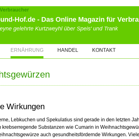
und-Hof.de - Das Online Magazin für Verbr
eyne gelehrte Kurtzweyhl über Speis' und Trank
ERNÄHRUNG
HANDEL
KONTAKT
htsgewürzen
re Wirkungen
rne, Lebkuchen und Spekulatius sind gerade in den letzten Ja
m krebserregende Substanzen wie Cumarin in Weihnachtsgewü
ihnachtsgewürze auch gesundheitsfördernde Wirkungen. Viele