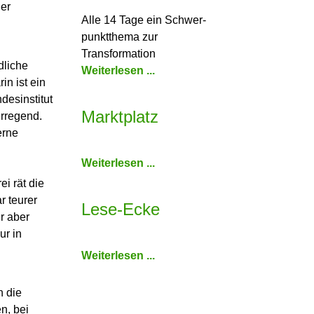
er
Alle 14 Tage ein Schwer­
punkt­thema zur
Transformation
dliche
Weiterlesen ...
n ist ein
desinstitut
Marktplatz
erregend.
erne
Weiterlesen ...
i rät die
r teurer
Lese-Ecke
r aber
ur in
Weiterlesen ...
n die
n, bei