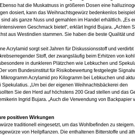
r. Ebenso hat die Muskatnuss in größeren Dosen eine halluzino
gen dosiert, kann das Weihnachtsgewürz bedenkenlos beispiel
ind als ganze Nuss und gemahlen im Handel erhältlich. „Es e
intensiveren Geschmack bietet“, erklärt Ingrid Bujara. „Achten S
chst aus Westindien stammen. Sie haben die beste Qualität und
ne Acrylamid sorgt seit Jahren für Diskussionsstoff und verdir
 krebserregender Stoff, der zwangsläufig beim Erhitzen von koh
Insbesondere in dunkleren Plätzchen wie Lebkuchen und Spekul
Der vom Bundesinstitut für Risikobewertung festgelegte Signalw
00 Mikrogramm Acrylamid pro Kilogramm bei Lebkuchen und aktu
i Spekulatius. „Um bei der eigenen Weihnachtsbäckerei den
 sollten Sie den Herd auf höchstens 200 Grad stellen und das G
hemikerin Ingrid Bujara. „Auch die Verwendung von Backpapier v
hre positiven Wirkungen
rze traditionell eingesetzt, um das Wohlbefinden zu steigern.
gewürze von Heilpflanzen. Die enthaltenen Bitterstoffe und ät