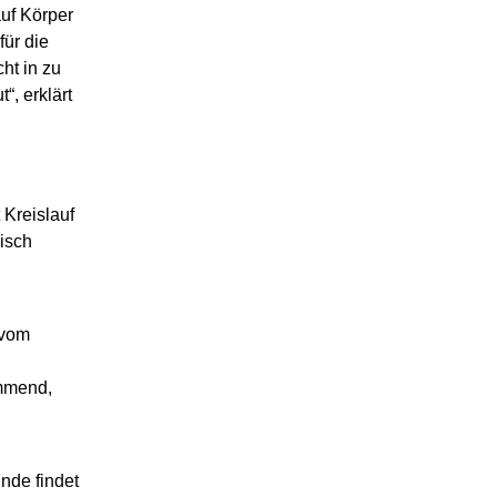
auf Körper
ür die
ht in zu
, erklärt
 Kreislauf
risch
 vom
emmend,
nde findet