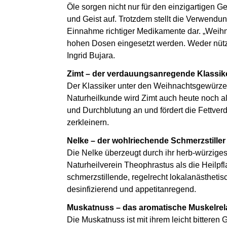
Öle sorgen nicht nur für den einzigartigen G
und Geist auf. Trotzdem stellt die Verwendu
Einnahme richtiger Medikamente dar. „Weihn
hohen Dosen eingesetzt werden. Weder nütze
Ingrid Bujara.
Zimt – der verdauungsanregende Klassik
Der Klassiker unter den Weihnachtsgewürzen
Naturheilkunde wird Zimt auch heute noch als 
und Durchblutung an und fördert die Fettverd
zerkleinern.
Nelke – der wohlriechende Schmerzstiller
Die Nelke überzeugt durch ihr herb-würzig
Naturheilverein Theophrastus als die Heilpfl
schmerzstillende, regelrecht lokalanästhet
desinfizierend und appetitanregend.
Muskatnuss – das aromatische Muskelre
Die Muskatnuss ist mit ihrem leicht bittere