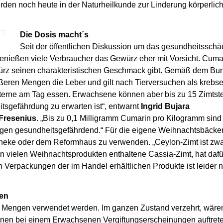
en noch heute in der Naturheilkunde zur Linderung körperlich
Die Dosis macht´s
Seit der öffentlichen Diskussion um das gesundheitsschä
enießen viele Verbraucher das Gewürz eher mit Vorsicht. Cumari
würz seinen charakteristischen Geschmack gibt. Gemäß dem Bun
rößeren Mengen die Leber und gilt nach Tierversuchen als krebs
mtsterne am Tag essen. Erwachsene können aber bis zu 15 Zimtst
tsgefährdung zu erwarten ist“, entwarnt
Ingrid Bujara
 Fresenius
. „Bis zu 0,1 Milligramm Cumarin pro Kilogramm sind
ngen gesundheitsgefährdend.“ Für die eigene Weihnachtsbäckere
theke oder dem Reformhaus zu verwenden. „Ceylon-Zimt ist zwa
n vielen Weihnachtsprodukten enthaltene Cassia-Zimt, hat dafü
n Verpackungen der im Handel erhältlichen Produkte ist leider n
hen
en Mengen verwendet werden. Im ganzen Zustand verzehrt, wäre
nen bei einem Erwachsenen Vergiftungserscheinungen auftrete