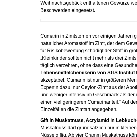
Weihnachtsgebäck enthaltenen Gewürze werd
Beschwerden eingesetzt.
Cumarin in Zimtsternen vor einigen Jahren g
natürlicher Aromastoff im Zimt, der dem Ge
für Risikobewertung schädigt der Stoff in g
„Kleinkinder sollten nicht mehr als drei Zi
täglich verzehren, ohne dass eine Gesundhei
Lebensmittelchemikerin von SGS Institut
akzeptabel. Cumarin ist nur in größeren Me
Expertin dazu, nur Ceylon-Zimt aus der Apo
und weniger intensiv im Geschmack als der i
einen viel geringeren Cumarinanteil.“ Auf de
Einzelfällen die Zimtart angegeben.
Gift in Muskatnuss, Acrylamid in Lebkuc
Muskatnuss darf grundsätzlich nur in klein
Nüsse giftig. Ab vier Gramm Muskatnuss kön