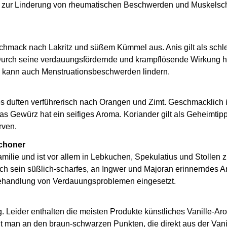
, zur Linderung von rheumatischen Beschwerden und Muskels
chmack nach Lakritz und süßem Kümmel aus. Anis gilt als schl
. Durch seine verdauungsfördernde und krampflösende Wirkung hi
d kann auch Menstruationsbeschwerden lindern.
 duften verführerisch nach Orangen und Zimt. Geschmacklich i
s Gewürz hat ein seifiges Aroma. Koriander gilt als Geheimtip
rven.
choner
lie und ist vor allem in Lebkuchen, Spekulatius und Stollen z
h sein süßlich-scharfes, an Ingwer und Majoran erinnerndes A
Behandlung von Verdauungsproblemen eingesetzt.
eig. Leider enthalten die meisten Produkte künstliches Vanille-A
nnt man an den braun-schwarzen Punkten, die direkt aus der Van