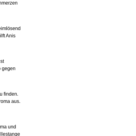
chmerzen
eimlösend
lft Anis
st
p gegen
u finden.
roma aus.
roma und
illestange