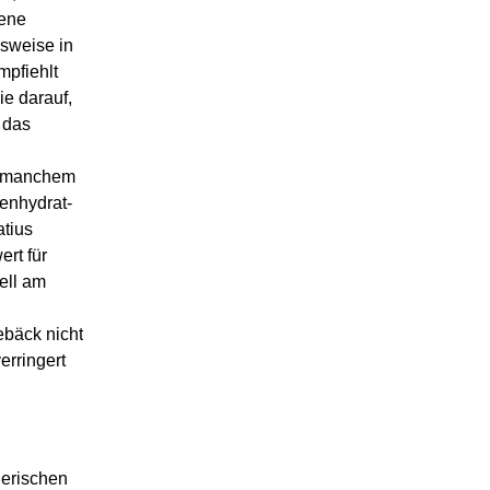
gene
sweise in
mpfiehlt
ie darauf,
 das
bt manchem
lenhydrat-
atius
ert für
ell am
ebäck nicht
erringert
herischen