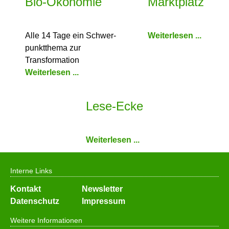
Bio-Ökonomie
Marktplatz
Alle 14 Tage ein Schwer­
Weiterlesen ...
punkt­thema zur
Transformation
Weiterlesen ...
Lese-Ecke
Weiterlesen ...
Interne Links
Navigation
Kontakt
Newsletter
überspringen
Datenschutz
Impressum
Weitere Informationen