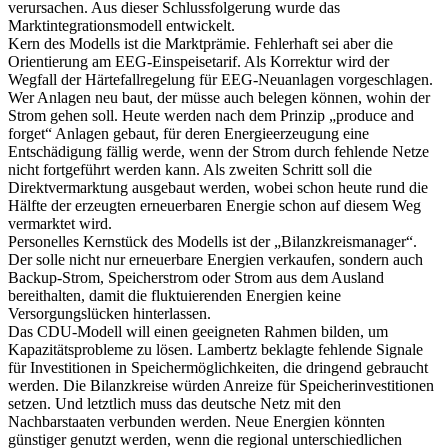
verursachen. Aus dieser Schlussfolgerung wurde das
Marktintegrationsmodell entwickelt.
Kern des Modells ist die Marktprämie. Fehlerhaft sei aber die
Orientierung am EEG-Einspeisetarif. Als Korrektur wird der
Wegfall der Härtefallregelung für EEG-Neuanlagen vorgeschlagen.
Wer Anlagen neu baut, der müsse auch belegen können, wohin der
Strom gehen soll. Heute werden nach dem Prinzip „produce and
forget“ Anlagen gebaut, für deren Energieerzeugung eine
Entschädigung fällig werde, wenn der Strom durch fehlende Netze
nicht fortgeführt werden kann. Als zweiten Schritt soll die
Direktvermarktung ausgebaut werden, wobei schon heute rund die
Hälfte der erzeugten erneuerbaren Energie schon auf diesem Weg
vermarktet wird.
Personelles Kernstück des Modells ist der „Bilanzkreismanager“.
Der solle nicht nur erneuerbare Energien verkaufen, sondern auch
Backup-Strom, Speicherstrom oder Strom aus dem Ausland
bereithalten, damit die fluktuierenden Energien keine
Versorgungslücken hinterlassen.
Das CDU-Modell will einen geeigneten Rahmen bilden, um
Kapazitätsprobleme zu lösen. Lambertz beklagte fehlende Signale
für Investitionen in Speichermöglichkeiten, die dringend gebraucht
werden. Die Bilanzkreise würden Anreize für Speicherinvestitionen
setzen. Und letztlich muss das deutsche Netz mit den
Nachbarstaaten verbunden werden. Neue Energien könnten
günstiger genutzt werden, wenn die regional unterschiedlichen