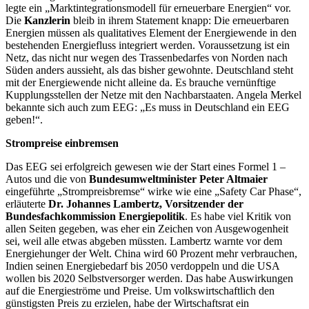
legte ein „Marktintegrationsmodell für erneuerbare Energien“ vor.
Die
Kanzlerin
bleib in ihrem Statement knapp: Die erneuerbaren
Energien müssen als qualitatives Element der Energiewende in den
bestehenden Energiefluss integriert werden. Voraussetzung ist ein
Netz, das nicht nur wegen des Trassenbedarfes von Norden nach
Süden anders aussieht, als das bisher gewohnte. Deutschland steht
mit der Energiewende nicht alleine da. Es brauche vernünftige
Kupplungsstellen der Netze mit den Nachbarstaaten. Angela Merkel
bekannte sich auch zum EEG: „Es muss in Deutschland ein EEG
geben!“.
Strompreise einbremsen
Das EEG sei erfolgreich gewesen wie der Start eines Formel 1 –
Autos und die von
Bundesumweltminister Peter Altmaier
eingeführte „Strompreisbremse“ wirke wie eine „Safety Car Phase“,
erläuterte
Dr. Johannes Lambertz, Vorsitzender der
Bundesfachkommission Energiepolitik
. Es habe viel Kritik von
allen Seiten gegeben, was eher ein Zeichen von Ausgewogenheit
sei, weil alle etwas abgeben müssten. Lambertz warnte vor dem
Energiehunger der Welt. China wird 60 Prozent mehr verbrauchen,
Indien seinen Energiebedarf bis 2050 verdoppeln und die USA
wollen bis 2020 Selbstversorger werden. Das habe Auswirkungen
auf die Energieströme und Preise. Um volkswirtschaftlich den
günstigsten Preis zu erzielen, habe der Wirtschaftsrat ein