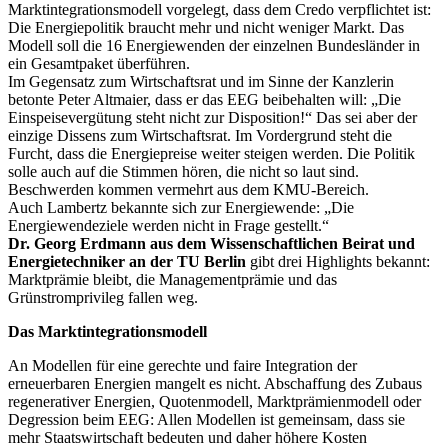
Marktintegrationsmodell vorgelegt, dass dem Credo verpflichtet ist:
Die Energiepolitik braucht mehr und nicht weniger Markt. Das
Modell soll die 16 Energiewenden der einzelnen Bundesländer in
ein Gesamtpaket überführen.
Im Gegensatz zum Wirtschaftsrat und im Sinne der Kanzlerin
betonte Peter Altmaier, dass er das EEG beibehalten will: „Die
Einspeisevergütung steht nicht zur Disposition!“ Das sei aber der
einzige Dissens zum Wirtschaftsrat. Im Vordergrund steht die
Furcht, dass die Energiepreise weiter steigen werden. Die Politik
solle auch auf die Stimmen hören, die nicht so laut sind.
Beschwerden kommen vermehrt aus dem KMU-Bereich.
Auch Lambertz bekannte sich zur Energiewende: „Die
Energiewendeziele werden nicht in Frage gestellt.“
Dr. Georg Erdmann aus dem Wissenschaftlichen Beirat und
Energietechniker an der TU Berlin
gibt drei Highlights bekannt:
Marktprämie bleibt, die Managementprämie und das
Grünstromprivileg fallen weg.
Das Marktintegrationsmodell
An Modellen für eine gerechte und faire Integration der
erneuerbaren Energien mangelt es nicht. Abschaffung des Zubaus
regenerativer Energien, Quotenmodell, Marktprämienmodell oder
Degression beim EEG: Allen Modellen ist gemeinsam, dass sie
mehr Staatswirtschaft bedeuten und daher höhere Kosten