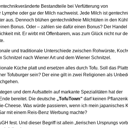
gentechnikveränderte Bestandteile bei Verfütterung von
 Lymphe oder gar der Milch nachweist. Jede Milch ist gentechni
tter aus. Dennoch blühen gentechnikfreie Milchtüten in den Küh
inen Bonus. Oder – zahlen sie dafür einen Bonus? Der Handel 
chkeit mit. Er wirbt mit Offenbarem, was zum Glück nicht nur d
te.
onale und traditionale Unterschiede zwischen Rohwürste, Koc
Schnitzel nach Wiener Art und dem Wiener Schnitzel.
onale Küche platt und ersetzen alles durch Tofu. Soll das Plat
er Tofuburger sein? Der eine gilt in zwei Religionen als Unbed
rchgehen.
ategen und dem Aufsatteln auf markante Spezialitäten hat der
Ende bereitet. Die deutsche
„TofuTown“
darf keinen Pflanzen
gie-Cheese. Was würde passieren, wenn ich mein japanisches K
 Gar mit einem Reis-Benz Werbung machte?
EuGH fest. Und dieser Begriff ist allein „tierischen Ursprungs vor