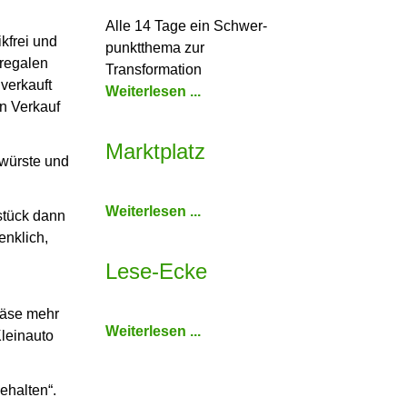
Alle 14 Tage ein Schwer­
kfrei und
punkt­thema zur
lregalen
Transformation
verkauft
Weiterlesen ...
en Verkauf
Marktplatz
hwürste und
Weiterlesen ...
tstück dann
enklich,
Lese-Ecke
käse mehr
Weiterlesen ...
leinauto
behalten“.