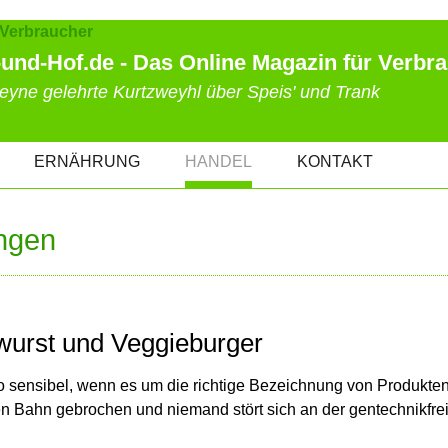
und-Hof.de - Das Online Magazin für Verbr
eyne gelehrte Kurtzweyhl über Speis' und Trank
ERNÄHRUNG
HANDEL
KONTAKT
ngen
uwurst und Veggieburger
o sensibel, wenn es um die richtige Bezeichnung von Produkten
en Bahn gebrochen und niemand stört sich an der gentechnikfre