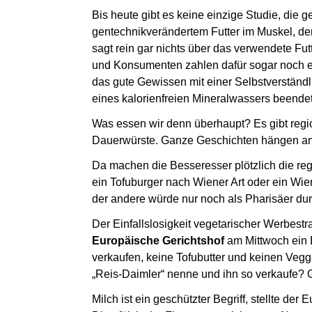
Bis heute gibt es keine einzige Studie, die 
gentechnikverändertem Futter im Muskel, der
sagt rein gar nichts über das verwendete Fu
und Konsumenten zahlen dafür sogar noch e
das gute Gewissen mit einer Selbstverständli
eines kalorienfreien Mineralwassers beende
Was essen wir denn überhaupt? Es gibt regi
Dauerwürste. Ganze Geschichten hängen am 
Da machen die Besseresser plötzlich die regi
ein Tofuburger nach Wiener Art oder ein Wien
der andere würde nur noch als Pharisäer du
Der Einfallslosigkeit vegetarischer Werbestr
Europäische Gerichtshof
am Mittwoch ein 
verkaufen, keine Tofubutter und keinen Veg
„Reis-Daimler“ nenne und ihn so verkaufe?
Milch ist ein geschützter Begriff, stellte der 