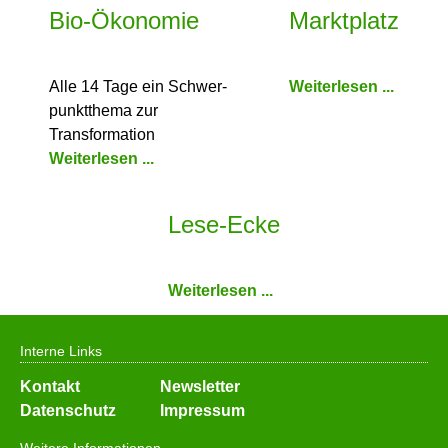
Bio-Ökonomie
Marktplatz
Alle 14 Tage ein Schwer­
Weiterlesen ...
punkt­thema zur
Transformation
Weiterlesen ...
Lese-Ecke
Weiterlesen ...
Interne Links
Navigation
Kontakt
Newsletter
überspringen
Datenschutz
Impressum
Weitere Informationen