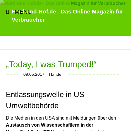
MENÜ
Herd-und-Hof.de - Das Online Magazin für
Verbraucher
„Today, I was Trumped!“
09.05.2017
Handel
Entlassungswelle in US-
Umweltbehörde
Die Medien in den USA sind mit Meldungen über den
Austausch von Wissenschaftlern in der