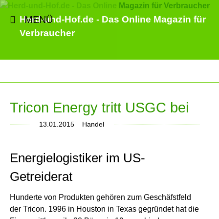
MENÜ
Herd-und-Hof.de - Das Online Magazin für
Verbraucher
Tricon Energy tritt USGC bei
13.01.2015
Handel
Energielogistiker im US-
Getreiderat
Hunderte von Produkten gehören zum Geschäfstfeld
der Tricon. 1996 in Houston in Texas gegründet hat die