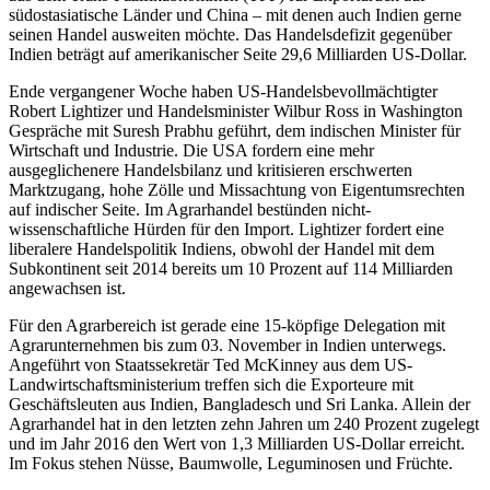
südostasiatische Länder und China – mit denen auch Indien gerne
seinen Handel ausweiten möchte. Das Handelsdefizit gegenüber
Indien beträgt auf amerikanischer Seite 29,6 Milliarden US-Dollar.
Ende vergangener Woche haben US-Handelsbevollmächtigter
Robert Lightizer und Handelsminister Wilbur Ross in Washington
Gespräche mit Suresh Prabhu geführt, dem indischen Minister für
Wirtschaft und Industrie. Die USA fordern eine mehr
ausgeglichenere Handelsbilanz und kritisieren erschwerten
Marktzugang, hohe Zölle und Missachtung von Eigentumsrechten
auf indischer Seite. Im Agrarhandel bestünden nicht-
wissenschaftliche Hürden für den Import. Lightizer fordert eine
liberalere Handelspolitik Indiens, obwohl der Handel mit dem
Subkontinent seit 2014 bereits um 10 Prozent auf 114 Milliarden
angewachsen ist.
Für den Agrarbereich ist gerade eine 15-köpfige Delegation mit
Agrarunternehmen bis zum 03. November in Indien unterwegs.
Angeführt von Staatssekretär Ted McKinney aus dem US-
Landwirtschaftsministerium treffen sich die Exporteure mit
Geschäftsleuten aus Indien, Bangladesch und Sri Lanka. Allein der
Agrarhandel hat in den letzten zehn Jahren um 240 Prozent zugelegt
und im Jahr 2016 den Wert von 1,3 Milliarden US-Dollar erreicht.
Im Fokus stehen Nüsse, Baumwolle, Leguminosen und Früchte.