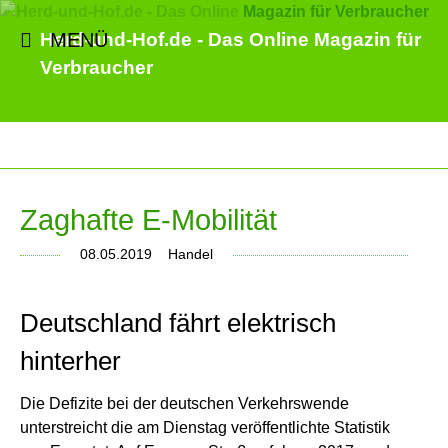
MENÜ
Herd-und-Hof.de - Das Online Magazin für
Verbraucher
Zaghafte E-Mobilität
08.05.2019
Handel
Deutschland fährt elektrisch
hinterher
Die Defizite bei der deutschen Verkehrswende
unterstreicht die am Dienstag veröffentlichte Statistik