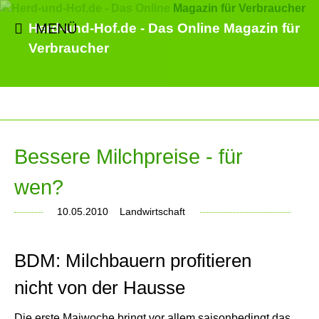
MENÜ
Herd-und-Hof.de - Das Online Magazin für
Verbraucher
Bessere Milchpreise - für
wen?
10.05.2010
Landwirtschaft
BDM: Milchbauern profitieren
nicht von der Hausse
Die erste Maiwoche bringt vor allem saisonbedingt das