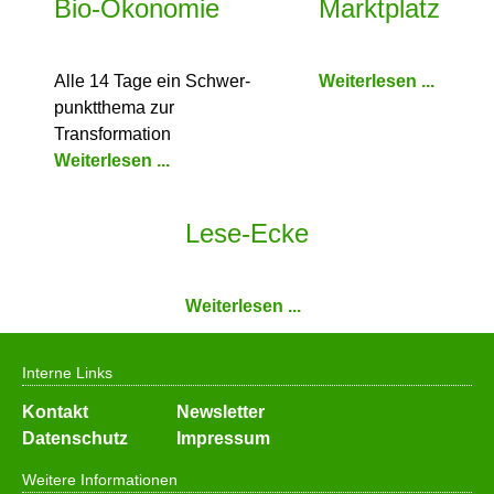
Bio-Ökonomie
Marktplatz
Alle 14 Tage ein Schwer­
Weiterlesen ...
punkt­thema zur
Transformation
Weiterlesen ...
Lese-Ecke
Weiterlesen ...
Interne Links
Navigation
Kontakt
Newsletter
überspringen
Datenschutz
Impressum
Weitere Informationen