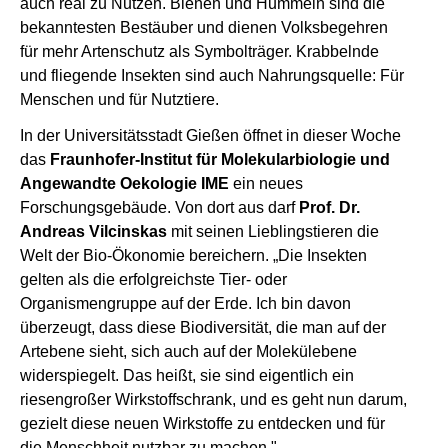
auch real zu Nutzen. Bienen und Hummeln sind die
bekanntesten Bestäuber und dienen Volksbegehren
für mehr Artenschutz als Symbolträger. Krabbelnde
und fliegende Insekten sind auch Nahrungsquelle: Für
Menschen und für Nutztiere.
In der Universitätsstadt Gießen öffnet in dieser Woche
das
Fraunhofer-Institut für Molekularbiologie und
Angewandte Oekologie IME
ein neues
Forschungsgebäude. Von dort aus darf
Prof. Dr.
Andreas Vilcinskas
mit seinen Lieblingstieren die
Welt der Bio-Ökonomie bereichern. „Die Insekten
gelten als die erfolgreichste Tier- oder
Organismengruppe auf der Erde. Ich bin davon
überzeugt, dass diese Biodiversität, die man auf der
Artebene sieht, sich auch auf der Molekülebene
widerspiegelt. Das heißt, sie sind eigentlich ein
riesengroßer Wirkstoffschrank, und es geht nun darum,
gezielt diese neuen Wirkstoffe zu entdecken und für
die Menschheit nutzbar zu machen."