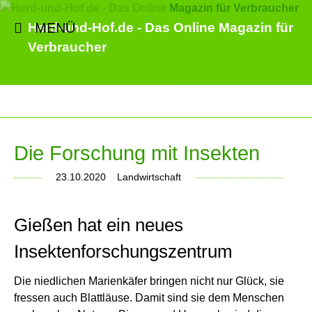
MENÜ
Herd-und-Hof.de - Das Online Magazin für
Verbraucher
Die Forschung mit Insekten
23.10.2020
Landwirtschaft
Gießen hat ein neues
Insektenforschungszentrum
Die niedlichen Marienkäfer bringen nicht nur Glück, sie
fressen auch Blattläuse. Damit sind sie dem Menschen