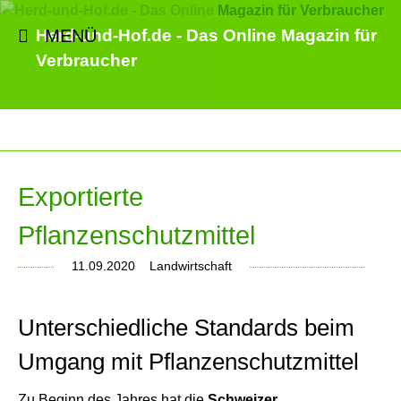
MENÜ
Herd-und-Hof.de - Das Online Magazin für
Verbraucher
Exportierte
Pflanzenschutzmittel
11.09.2020
Landwirtschaft
Unterschiedliche Standards beim
Umgang mit Pflanzenschutzmittel
Zu Beginn des Jahres hat die
Schweizer