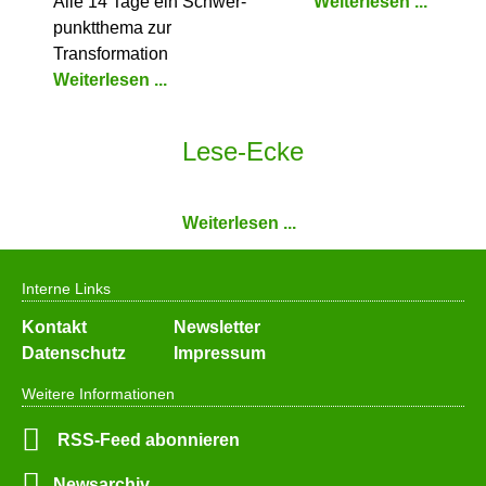
Alle 14 Tage ein Schwer­
Weiterlesen ...
punkt­thema zur
Transformation
Weiterlesen ...
Lese-Ecke
Weiterlesen ...
Interne Links
Navigation
Kontakt
Newsletter
überspringen
Datenschutz
Impressum
Weitere Informationen
RSS-Feed abonnieren
Newsarchiv