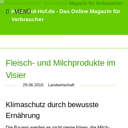
MENÜ
Herd-und-Hof.de - Das Online Magazin für
Verbraucher
Fleisch- und Milchprodukte im
Visier
29.06.2010
Landwirtschaft
Klimaschutz durch bewusste
Ernährung
Die Bauern werden es nicht gerne hören, die Milch-