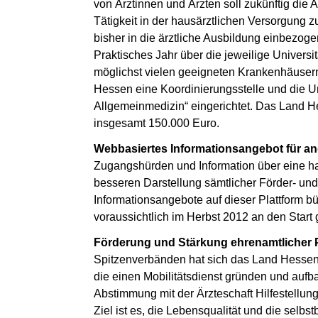
von Ärztinnen und Ärzten soll zukünftig die
Tätigkeit in der hausärztlichen Versorgung 
bisher in die ärztliche Ausbildung einbezog
Praktisches Jahr über die jeweilige Univers
möglichst vielen geeigneten Krankenhäusern
Hessen eine Koordinierungsstelle und die U
Allgemeinmedizin“ eingerichtet. Das Land H
insgesamt 150.000 Euro.
Webbasiertes Informationsangebot für a
Zugangshürden und Information über eine haus
besseren Darstellung sämtlicher Förder- 
Informationsangebote auf dieser Plattform b
voraussichtlich im Herbst 2012 an den Start
Förderung und Stärkung ehrenamtlicher P
Spitzenverbänden hat sich das Land Hessen
die einen Mobilitätsdienst gründen und auf
Abstimmung mit der Ärzteschaft Hilfestellun
Ziel ist es, die Lebensqualität und die selb