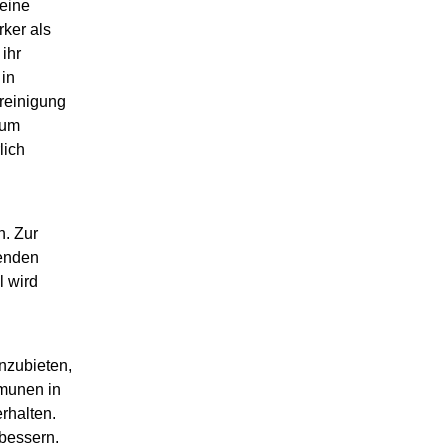
 eine
rker als
ihr
 in
reinigung
rum
lich
n. Zur
henden
l wird
nzubieten,
mmunen in
rhalten.
rbessern.