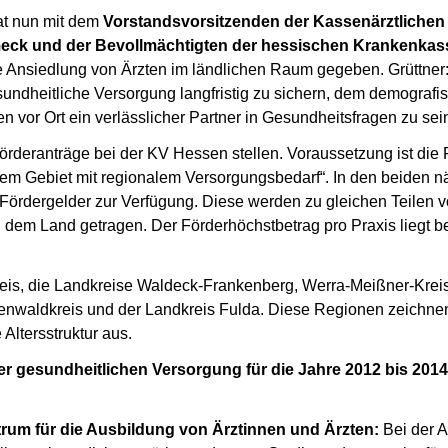
at nun mit dem
Vorstandsvorsitzenden der Kassenärztlichen
eck und der Bevollmächtigten der hessischen Krankenka
ie Ansiedlung von Ärzten im ländlichen Raum gegeben. Grüttner
esundheitliche Versorgung langfristig zu sichern, dem demografi
vor Ort ein verlässlicher Partner in Gesundheitsfragen zu sein
rderanträge bei der KV Hessen stellen. Voraussetzung ist die
einem Gebiet mit regionalem Versorgungsbedarf“. In den beiden 
 Fördergelder zur Verfügung. Diese werden zu gleichen Teilen 
em Land getragen. Der Förderhöchstbetrag pro Praxis liegt b
is, die Landkreise Waldeck-Frankenberg, Werra-Meißner-Kreis
enwaldkreis und der Landkreis Fulda. Diese Regionen zeichne
Altersstruktur aus.
er gesundheitlichen Versorgung für die Jahre 2012 bis 201
um für die Ausbildung von Ärztinnen und Ärzten:
Bei der 