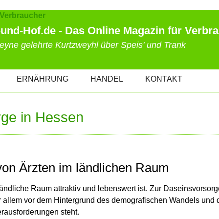
und-Hof.de - Das Online Magazin für Verbr
eyne gelehrte Kurtzweyhl über Speis' und Trank
ERNÄHRUNG
HANDEL
KONTAKT
rge in Hessen
von Ärzten im ländlichen Raum
ndliche Raum attraktiv und lebenswert ist. Zur Daseinsvorsorg
vor allem vor dem Hintergrund des demografischen Wandels und 
erausforderungen steht.