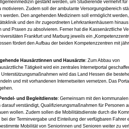
 Allgemeinmedizin gestärkt werden, um Studierende vermehrt für
zu motivieren. Zudem soll der ambulante Versorgungsbereich stä
en werden. Den angehenden Medizinern soll ermöglicht werden, 
itätsklinik und den ihr zugeordneten Lehrkrankenhäusern hinaus
 und Praxen zu absolvieren. Ferner hat die Kassenärztliche Ve
niversitäten Frankfurt und Marburg jeweils ein „Kompetenzzent
essen fördert den Aufbau der beiden Kompetenzzentren mit jähr
ngehende Hausärztinnen und Hausärzte
: Zum Abbau von
ärztliche Tätigkeit wird ein zentrales Internetportal geschaffe
und Unterstützungsmaßnahmen wird das Land Hessen die beste
ündeln und mit vorhandenen Internetseiten vernetzen. Das Porta
 gehen.
endel- und Begleitdienste
: Gemeinsam mit den kommunalen
 darauf verständigt, Qualifizierungsmaßnahmen für Personen a
bauen wollen. Zudem sollen die Mobilitätsdienste durch die Ko
g bei der Terminvergabe und Einteilung der verfügbaren Fahrer e
stbestimmte Mobilität von Seniorinnen und Senioren weiter zu ve