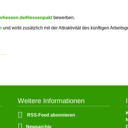
vhessen.de/Hessenpakt
bewerben.
en
und wirbt zusätzlich mit der Attraktivität des künftigen Arbeits
Weitere Informationen
N
RSS-Feed abonnieren
ü
N
Newsarchiv