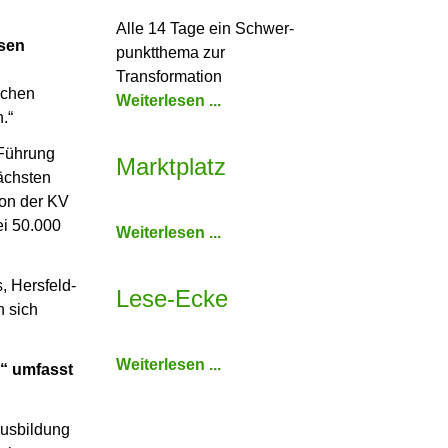
Alle 14 Tage ein Schwer­
ssen
punkt­thema zur
:
Transformation
schen
Weiterlesen ...
.“
 Führung
Marktplatz
nächsten
von der KV
ei 50.000
Weiterlesen ...
, Hersfeld-
Lese-Ecke
n sich
Weiterlesen ...
4“ umfasst
Ausbildung