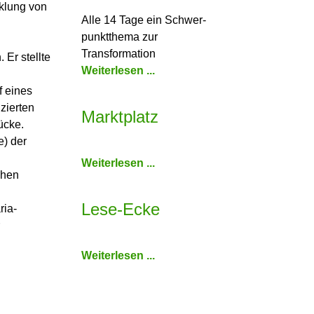
klung von
Alle 14 Tage ein Schwer­
punkt­thema zur
Transformation
Er stellte
Weiterlesen ...
f eines
zierten
Marktplatz
ücke.
e) der
Weiterlesen ...
chen
Lese-Ecke
ria-
Weiterlesen ...