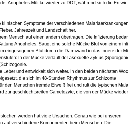
 der Anopheles-Mücke wieder zu DDT, während sich die Entwic
ie klinischen Symptome der verschiedenen Malariaerkrankungen. 
eber, Jahreszeit und Landschaft her.
inem Mensch auf einen andern übertragen. Die Infizierung bedar
attung Anopheles. Saugt eine solche Mücke Blut von einem infi
em eingesogenen Blut durch die Darmwand in das Innere der M
stufen: In der Mücke verläuft der asexuelle Zyklus (Sporogoni
(Schizogonie.
e Leber und entwickelt sich weiter. In den beiden nächsten Wo
eigesetzt, die sich im 48-Stunden Rhythmus zur Schizonte
ür den Menschen fremde Eiweiß frei und ruft die typischen Mala
rd zur geschlechtsreifen Gametozyte, die von der Mücke wieder
tochen werden hat viele Ursachen. Genau wie bei unseren
ten auf verschiedene Komponenten beim Menschen: Die