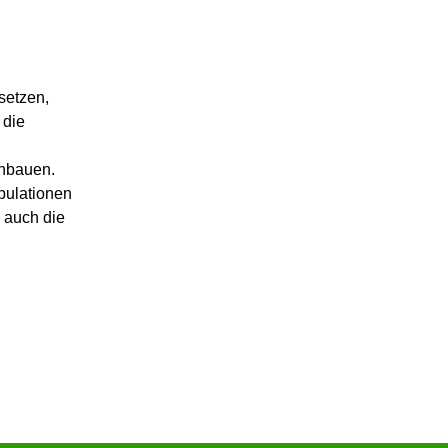
setzen,
 die
inbauen.
pulationen
 auch die