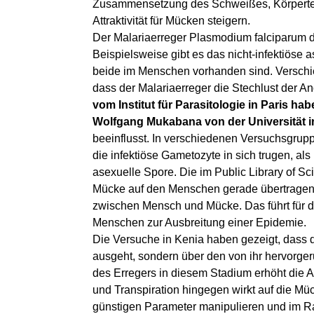
Zusammensetzung des Schweißes, Körpertemp
Attraktivität für Mücken steigern.
Der Malariaerreger Plasmodium falciparum 
Beispielsweise gibt es das nicht-infektiöse
beide im Menschen vorhanden sind. Verschie
dass der Malariaerreger die Stechlust der 
vom Institut für Parasitologie in Paris
Wolfgang Mukabana von der Universität i
beeinflusst. In verschiedenen Versuchsgrup
die infektiöse Gametozyte in sich trugen, al
asexuelle Spore. Die im Public Library of Sc
Mücke auf den Menschen gerade übertragene 
zwischen Mensch und Mücke. Das führt für d
Menschen zur Ausbreitung einer Epidemie.
Die Versuche in Kenia haben gezeigt, dass di
ausgeht, sondern über den von ihr hervorg
des Erregers in diesem Stadium erhöht die 
und Transpiration hingegen wirkt auf die Müc
günstigen Parameter manipulieren und im Ra