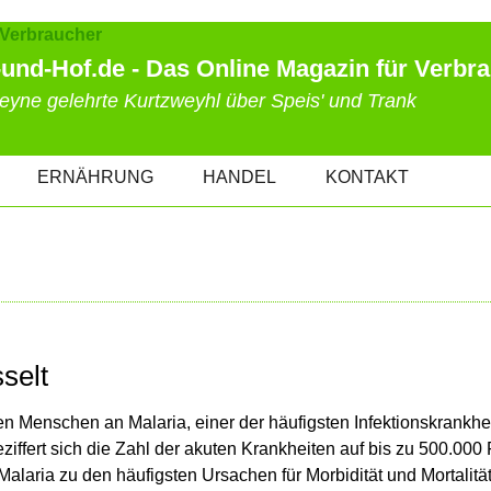
und-Hof.de - Das Online Magazin für Verbr
eyne gelehrte Kurtzweyhl über Speis' und Trank
ERNÄHRUNG
HANDEL
KONTAKT
selt
nen Menschen an Malaria, einer der häufigsten Infektionskrankh
ffert sich die Zahl der akuten Krankheiten auf bis zu 500.000 
 Malaria zu den häufigsten Ursachen für Morbidität und Mortalität