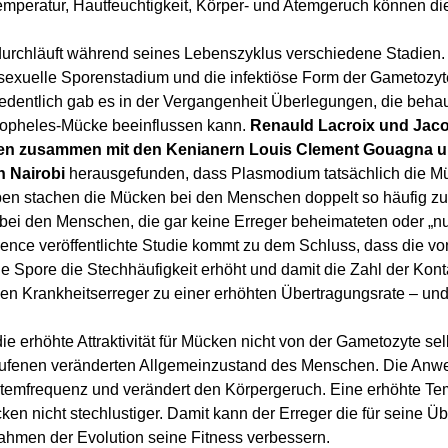
eratur, Hautfeuchtigkeit, Körper- und Atemgeruch können di
durchläuft während seines Lebenszyklus verschiedene Stadien.
 asexuelle Sporenstadium und die infektiöse Form der Gametozyt
dentlich gab es in der Vergangenheit Überlegungen, die behau
Anopheles-Mücke beeinflussen kann.
Renauld Lacroix und Jaco
 haben zusammen mit den Kenianern Louis Clement Gouagna 
n Nairobi
herausgefunden, dass Plasmodium tatsächlich die M
pen stachen die Mücken bei den Menschen doppelt so häufig zu
s bei den Menschen, die gar keine Erreger beheimateten oder „nu
ience veröffentlichte Studie kommt zu dem Schluss, dass die vo
Spore die Stechhäufigkeit erhöht und damit die Zahl der Kont
en Krankheitserreger zu einer erhöhten Übertragungsrate – und
e erhöhte Attraktivität für Mücken nicht von der Gametozyte sel
erufenen veränderten Allgemeinzustand des Menschen. Die Anw
Atemfrequenz und verändert den Körpergeruch. Eine erhöhte Te
ken nicht stechlustiger. Damit kann der Erreger die für seine Ü
hmen der Evolution seine Fitness verbessern.