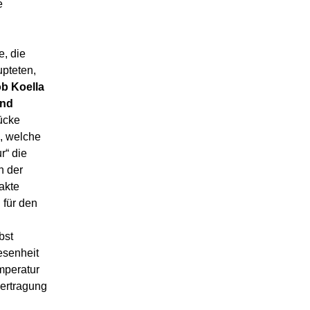
e
e, die
pteten,
b Koella
und
ücke
, welche
r“ die
n der
akte
 für den
bst
esenheit
mperatur
bertragung