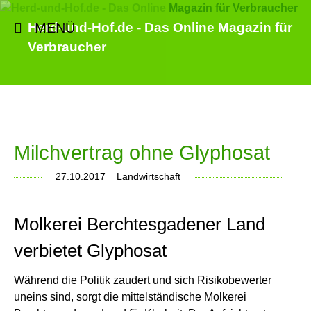
MENÜ
Herd-und-Hof.de - Das Online Magazin für
Verbraucher
Milchvertrag ohne Glyphosat
27.10.2017
Landwirtschaft
Molkerei Berchtesgadener Land
verbietet Glyphosat
Während die Politik zaudert und sich Risikobewerter
uneins sind, sorgt die mittelständische Molkerei