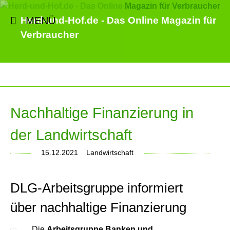
MENÜ
Herd-und-Hof.de - Das Online Magazin für
Verbraucher
Nachhaltige Finanzierung in
der Landwirtschaft
15.12.2021
Landwirtschaft
DLG-Arbeitsgruppe informiert
über nachhaltige Finanzierung
Die
Arbeitsgruppe Banken und