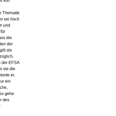
ht von
r Thematik
er sei hoch
en und
für
ass die
ten der
ilt als
züglich.
ng der EFSA
s sie die
tonte er.
ur ein
che,
 So gehe
r des
r