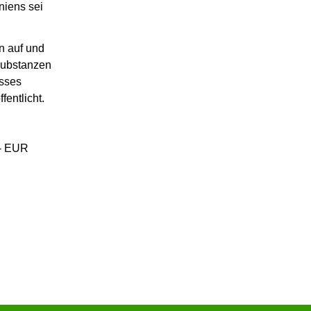
niens sei
n auf und
 Substanzen
esses
entlicht.
,- EUR