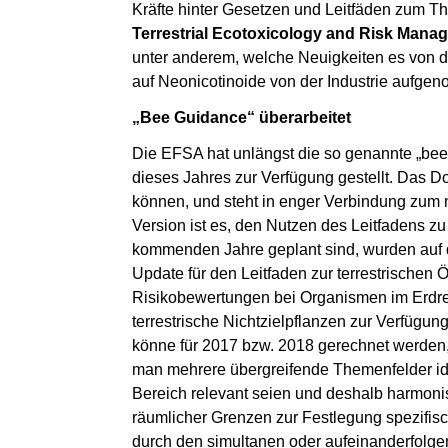
Kräfte hinter Gesetzen und Leitfäden zum T
Terrestrial Ecotoxicology and Risk Mana
unter anderem, welche Neuigkeiten es von de
auf Neonicotinoide von der Industrie aufg
„Bee Guidance“ überarbeitet
Die EFSA hat unlängst die so genannte „bee 
dieses Jahres zur Verfügung gestellt. Das Do
können, und steht in enger Verbindung zum 
Version ist es, den Nutzen des Leitfadens zu
kommenden Jahre geplant sind, wurden auf 
Update für den Leitfaden zur terrestrischen Ö
Risikobewertungen bei Organismen im Erdreic
terrestrische Nichtzielpflanzen zur Verfügun
könne für 2017 bzw. 2018 gerechnet werden,
man mehrere übergreifende Themenfelder iden
Bereich relevant seien und deshalb harmonisi
räumlicher Grenzen zur Festlegung spezifisc
durch den simultanen oder aufeinanderfolge