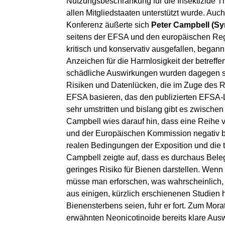
Nutzungsbeschränkung für die Insektizide T
allen Mitgliedstaaten unterstützt wurde. Auch 
Konferenz äußerte sich
Peter Campbell (Sy
seitens der EFSA und den europäischen Regu
kritisch und konservativ ausgefallen, bega
Anzeichen für die Harmlosigkeit der betreff
schädliche Auswirkungen wurden dagegen schn
Risiken und Datenlücken, die im Zuge des Re
EFSA basieren, das den publizierten EFSA-L
sehr umstritten und bislang gibt es zwische
Campbell wies darauf hin, dass eine Reihe 
und der Europäischen Kommission negativ bee
realen Bedingungen der Exposition und die t
Campbell zeigte auf, dass es durchaus Beleg
geringes Risiko für Bienen darstellen. Wen
müsse man erforschen, was wahrscheinlich, 
aus einigen, kürzlich erschienenen Studien 
Bienensterbens seien, fuhr er fort. Zum Mor
erwähnten Neonicotinoide bereits klare Au