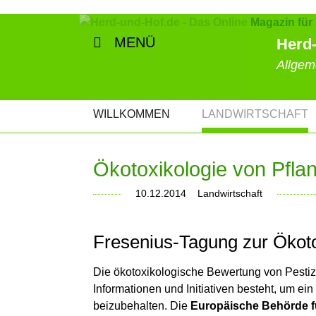
MENÜ
Herd-
Allgem
NAVIGATION
WILLKOMMEN
LANDWIRTSCHAFT
ÜBERSPRINGEN
Ökotoxikologie von Pfla
10.12.2014
Landwirtschaft
Fresenius-Tagung zur Ökoto
Die ökotoxikologische Bewertung von Pestizi
Informationen und Initiativen besteht, um e
beizubehalten. Die
Europäische Behörde fü