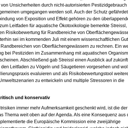
 von Unsicherheiten durch nicht-autorisierten Pestizidgebrauch
llgemeinen umgegangen werden soll. Auch der Schutz gefährdet
bindung von Exposition und Effekt gehören zu den überlappend
zum Leitfaden für aquatische Ökotoxikologie bemerkte Streissl,
figen Risikobewertung für Randbereiche von Oberflächengewäss
terhin sei im kommenden Juli mit einem wissenschaftlichen Gut
 Randbereichen von Oberflächengewässern zu rechnen. Ein we
rung bei Pestiziden im Zusammenhang mit aquatischen Organis
scheinen. Abschließend gab Streissl einen Ausblick auf zukünft
r den Leitfaden zu Vögeln und Säugetieren vorgesehen und wol
erungspraxis evaluieren und als Risikobewertungstool weitere
 Umweltszenarien zu entwickeln und multiple Stressoren in die
itisch und konservativ
ltrisiken immer mehr Aufmerksamkeit geschenkt wird, ist die der
das Thema weit oben auf der Agenda. Als eine Konsequenz aus
lementierte die Europäische Kommission eine zweijährige