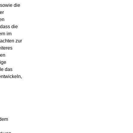
 sowie die
er
en
 dass die
ern im
achten zur
iteres
men
ige
le das
ntwickeln,
 dem