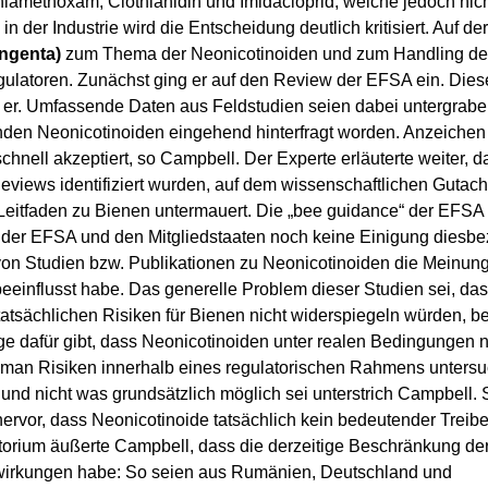
hiamethoxam, Clothianidin und Imidacloprid, welche jedoch nic
in der Industrie wird die Entscheidung deutlich kritisiert. Auf der
ngenta)
zum Thema der Neonicotinoiden und zum Handling de
latoren. Zunächst ging er auf den Review der EFSA ein. Dies
nn er. Umfassende Daten aus Feldstudien seien dabei untergrab
enden Neonicotinoiden eingehend hinterfragt worden. Anzeichen 
ell akzeptiert, so Campbell. Der Experte erläuterte weiter, d
views identifiziert wurden, auf dem wissenschaftlichen Gutach
eitfaden zu Bienen untermauert. Die „bee guidance“ der EFSA g
n der EFSA und den Mitgliedstaaten noch keine Einigung diesbe
von Studien bzw. Publikationen zu Neonicotinoiden die Meinu
influsst habe. Das generelle Problem dieser Studien sei, das
atsächlichen Risiken für Bienen nicht widerspiegeln würden, be
e dafür gibt, dass Neonicotinoiden unter realen Bedingungen n
n man Risiken innerhalb eines regulatorischen Rahmens untersu
und nicht was grundsätzlich möglich sei unterstrich Campbell.
hervor, dass Neonicotinoide tatsächlich kein bedeutender Treibe
atorium äußerte Campbell, dass die derzeitige Beschränkung de
swirkungen habe: So seien aus Rumänien, Deutschland und