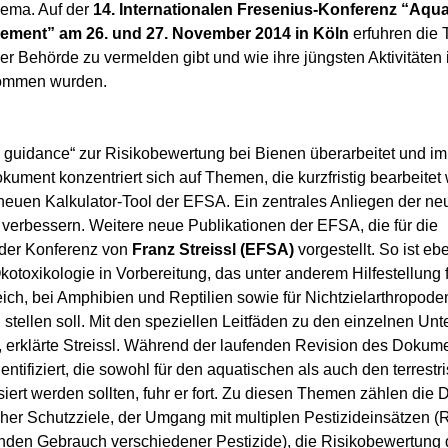
hema. Auf der
14. Internationalen Fresenius-Konferenz “Aqua
gement” am 26. und 27. November 2014 in Köln
erfuhren die 
r Behörde zu vermelden gibt und wie ihre jüngsten Aktivitäten
enommen wurden.
guidance“ zur Risikobewertung bei Bienen überarbeitet und im 
kument konzentriert sich auf Themen, die kurzfristig bearbeite
neuen Kalkulator-Tool der EFSA. Ein zentrales Anliegen der ne
 verbessern. Weitere neue Publikationen der EFSA, die für die
der Konferenz von
Franz Streissl (EFSA)
vorgestellt. So ist ebe
kotoxikologie in Vorbereitung, das unter anderem Hilfestellung 
h, bei Amphibien und Reptilien sowie für Nichtzielarthropoden
g stellen soll. Mit den speziellen Leitfäden zu den einzelnen Un
 erklärte Streissl. Während der laufenden Revision des Dokum
tifiziert, die sowohl für den aquatischen als auch den terrestr
ert werden sollten, fuhr er fort. Zu diesen Themen zählen die D
her Schutzziele, der Umgang mit multiplen Pestizideinsätzen (R
nden Gebrauch verschiedener Pestizide), die Risikobewertung 