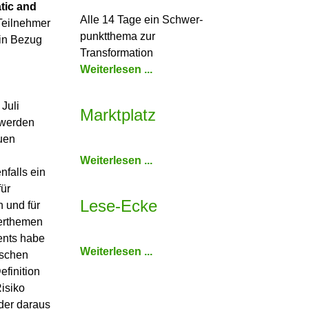
tic and
Alle 14 Tage ein Schwer­
Teilnehmer
punkt­thema zur
 in Bezug
Transformation
Weiterlesen ...
Juli
Marktplatz
t werden
uen
Weiterlesen ...
nfalls ein
für
Lese-Ecke
 und für
terthemen
ents habe
Weiterlesen ...
ischen
efinition
isiko
der daraus