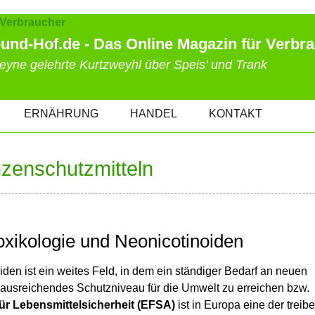
und-Hof.de - Das Online Magazin für Verbr
eyne gelehrte Kurtzweyhl über Speis' und Trank
ERNÄHRUNG
HANDEL
KONTAKT
nzenschutzmitteln
xikologie und Neonicotinoiden
den ist ein weites Feld, in dem ein ständiger Bedarf an neuen
in ausreichendes Schutzniveau für die Umwelt zu erreichen bzw.
r Lebensmittelsicherheit (EFSA)
ist in Europa eine der trei