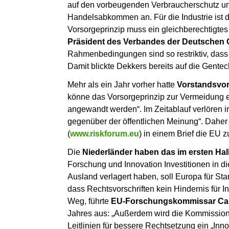
auf den vorbeugenden Verbraucherschutz un
Handelsabkommen an. Für die Industrie ist d
Vorsorgeprinzip muss ein gleichberechtigtes 
Präsident des Verbandes der Deutschen 
Rahmenbedingungen sind so restriktiv, dass 
Damit blickte Dekkers bereits auf die Gentech
Mehr als ein Jahr vorher hatte
Vorstandsvor
könne das Vorsorgeprinzip zur Vermeidung er
angewandt werden“. Im Zeitablauf verlören
gegenüber der öffentlichen Meinung“. Dah
(
www.riskforum.eu
) in einem Brief die EU z
Die
Niederländer haben das im ersten Halb
Forschung und Innovation Investitionen in die
Ausland verlagert haben, soll Europa für Star
dass Rechtsvorschriften kein Hindernis für In
Weg, führte
EU-Forschungskommissar Ca
Jahres aus: „Außerdem wird die Kommission 
Leitlinien für bessere Rechtsetzung ein „Inno