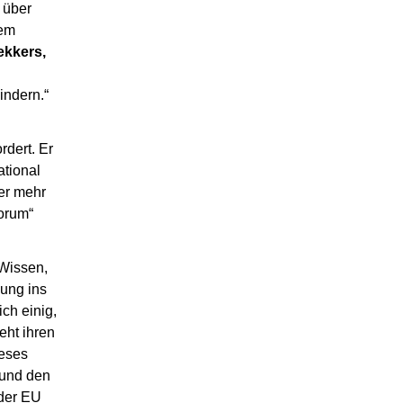
 über
Dem
ekkers,
indern.“
rdert. Er
ational
er mehr
orum“
Wissen,
hung ins
ch einig,
eht ihren
ieses
 und den
 der EU