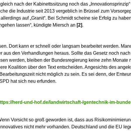
leich nach der Kabinettssitzung noch das „Innovationsprinzip“
che die Industrie seit 2013 vergeblich in Brüssel zum Vorsorgep
allerdings auf „Granit“. Bei Schmidt scheine sie Erfolg zu haben
hgehen lassen“, kündigte Miersch an
[2]
.
en. Dort kann er schnell oder langsam bearbeitet werden. Ma
r aus den Verhandlungen heraus. Sollte das Gesetz noch nach
ssen werden, bleiben der Bundesregierung keine zehn Monate 
dere Koalition über den Text entscheiden. Angesichts des ange
arbeitungszeit nicht möglich zu sein. Es sei denn, der Entwurf
 SPD hat sich neu erfunden.
ttps://herd-und-hof.de/landwirtschaft-/gentechnik-im-bunde
n Vorsicht so groß geworden ist, dass aus Risikominimieru
 innovatives nicht mehr vorhanden. Deutschland und die EU leg