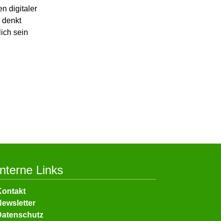
n digitaler
 denkt
ich sein
Interne Links
avigation
Kontakt
berspringen
ewsletter
Datenschutz