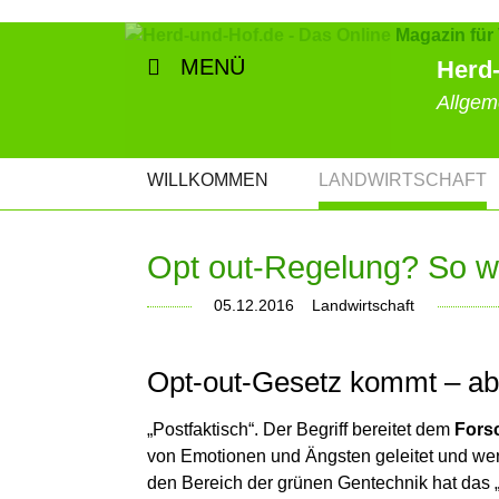
MENÜ
Herd-
Allgem
NAVIGATION
WILLKOMMEN
LANDWIRTSCHAFT
ÜBERSPRINGEN
Opt out-Regelung? So wo
05.12.2016
Landwirtschaft
Opt-out-Gesetz kommt – ab
„Postfaktisch“. Der Begriff bereitet dem
Fors
von Emotionen und Ängsten geleitet und wer
den Bereich der grünen Gentechnik hat das „p