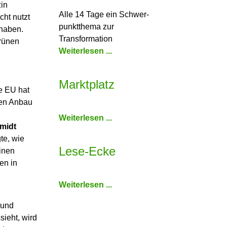
zin
Alle 14 Tage ein Schwer­
cht nutzt
punkt­thema zur
 haben.
Transformation
grünen
Weiterlesen ...
Marktplatz
e EU hat
den Anbau
Weiterlesen ...
midt
te, wie
Lese-Ecke
inen
en in
Weiterlesen ...
 und
sieht, wird