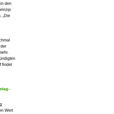
 in den
rinzip
. „Die
nchmal
 der
mehr.
kündigten
 findet
stag-
ng
en Wert