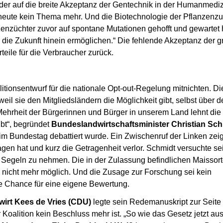
i, der auf die breite Akzeptanz der Gentechnik in der Humanmedi
 heute kein Thema mehr. Und die Biotechnologie der Pflanzenzu
nzenzüchter zuvor auf spontane Mutationen gehofft und gewartet
n die Zukunft hinein ermöglichen.“ Die fehlende Akzeptanz der 
teile für die Verbraucher zurück.
tionsentwurf für die nationale Opt-out-Regelung mitnichten. Di
il sie den Mitgliedsländern die Möglichkeit gibt, selbst über 
Mehrheit der Bürgerinnen und Bürger in unserem Land lehnt die
ibt“, begründet
Bundeslandwirtschaftsminister Christian Sch
m Bundestag debattiert wurde. Ein Zwischenruf der Linken zeig
gen hat und kurz die Getragenheit verlor. Schmidt versuchte se
 Segeln zu nehmen. Die in der Zulassung befindlichen Maissort
n nicht mehr möglich. Und die Zusage zur Forschung sei kein
ie Chance für eine eigene Bewertung.
irt Kees de Vries (CDU)
legte sein Redemanuskript zur Seite
 Koalition kein Beschluss mehr ist. „So wie das Gesetz jetzt aus