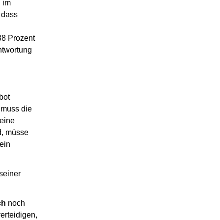
 im
 dass
88 Prozent
ntwortung
bot
 muss die
 eine
rd, müsse
ein
seiner
ch
noch
erteidigen,