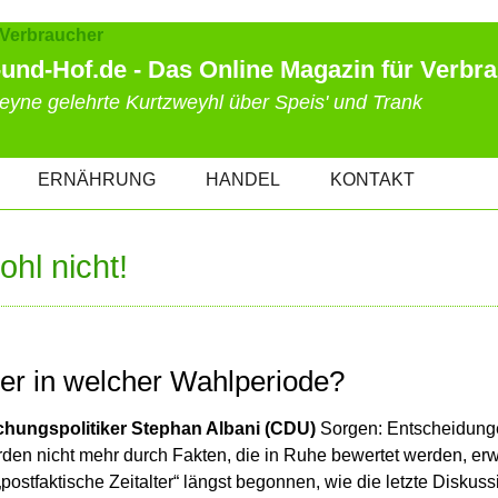
und-Hof.de - Das Online Magazin für Verbr
eyne gelehrte Kurtzweyhl über Speis' und Trank
ERNÄHRUNG
HANDEL
KONTAKT
hl nicht!
er in welcher Wahlperiode?
chungspolitiker Stephan Albani (CDU)
Sorgen: Entscheidunge
den nicht mehr durch Fakten, die in Ruhe bewertet werden, er
ostfaktische Zeitalter“ längst begonnen, wie die letzte Diskuss