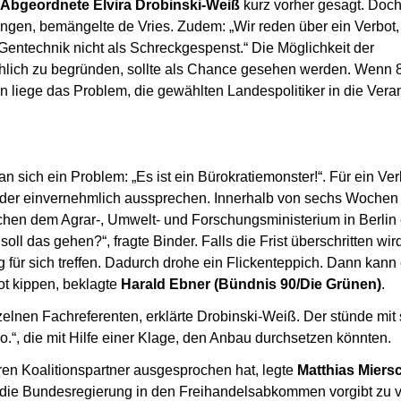
Abgeordnete Elvira Drobinski-Weiß
kurz vorher gesagt. Doch
ngen, bemängelte de Vries. Zudem: „Wir reden über ein Verbot,
e Gentechnik nicht als Schreckgespenst.“ Die Möglichkeit der
hlich zu begründen, sollte als Chance gesehen werden. Wenn 
n liege das Problem, die gewählten Landespolitiker in die Vera
an sich ein Problem: „Es ist ein Bürokratiemonster!“. Für ein Ver
der einvernehmlich aussprechen. Innerhalb von sechs Wochen
schen dem Agrar-, Umwelt- und Forschungsministerium in Berlin
oll das gehen?“, fragte Binder. Falls die Frist überschritten wi
für sich treffen. Dadurch drohe ein Flickenteppich. Dann kann 
t kippen, beklagte
Harald Ebner (Bündnis 90/Die Grünen)
.
zelnen Fachreferenten, erklärte Drobinski-Weiß. Der stünde mit 
“, die mit Hilfe einer Klage, den Anbau durchsetzen könnten.
ren Koalitionspartner ausgesprochen hat, legte
Matthias Miers
 die Bundesregierung in den Freihandelsabkommen vorgibt zu v