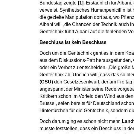
Bundestag zeigte
[1]
. Erstaunlich für Alban
verweist. Synthetisches Humanpenicillin ist
die gezielte Manipulation dort aus, wo Pfla
Albani will „die Chancen der Technik auch i
Gentechnik führt Albani auf die fehlenden Vor
Beschluss ist kein Beschluss
Doch um die Gentechnik geht es in dem Koali
aus dem Diskussions-Patt herausgefunden, we
oder ein Verbot zu entscheiden. „Die große 
Gentechnik ab. Und ich will, dass das so ble
(CSU)
den Gesetzesentwurf, der am Freitag i
angespannt der Minister seine Rede vorgetra
Kritikern schon im Vorfeld den Wind aus den
Brüssel, seien bereits für Deutschland scho
Hintertürchen für die Gentechnik, sondern d
Doch darum ging es schon nicht mehr.
Landw
musste feststellen, dass ein Beschluss in der