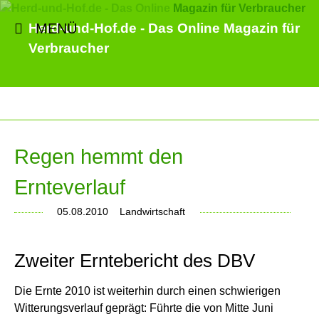
MENÜ
Herd-und-Hof.de - Das Online Magazin für
Verbraucher
Regen hemmt den
Ernteverlauf
05.08.2010
Landwirtschaft
Zweiter Erntebericht des DBV
Die Ernte 2010 ist weiterhin durch einen schwierigen
Witterungsverlauf geprägt: Führte die von Mitte Juni