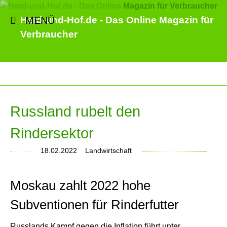
MENÜ
Herd-und-Hof.de - Das Online Magazin für
Verbraucher
Russland rubelt den
Rindersektor
18.02.2022
Landwirtschaft
Moskau zahlt 2022 hohe
Subventionen für Rinderfutter
Russlands Kampf gegen die Inflation führt unter