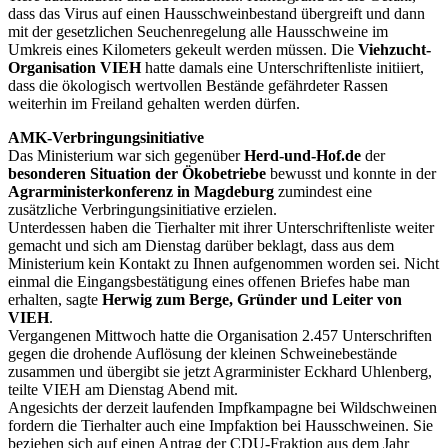
dass das Virus auf einen Hausschweinbestand übergreift und dann
mit der gesetzlichen Seuchenregelung alle Hausschweine im
Umkreis eines Kilometers gekeult werden müssen. Die
Viehzucht-
Organisation VIEH
hatte damals eine Unterschriftenliste initiiert,
dass die ökologisch wertvollen Bestände gefährdeter Rassen
weiterhin im Freiland gehalten werden dürfen.
AMK-Verbringungsinitiative
Das Ministerium war sich gegenüber
Herd-und-Hof.de
der
besonderen Situation der Ökobetriebe
bewusst und konnte in der
Agrarministerkonferenz in Magdeburg
zumindest eine
zusätzliche Verbringungsinitiative erzielen.
Unterdessen haben die Tierhalter mit ihrer Unterschriftenliste weiter
gemacht und sich am Dienstag darüber beklagt, dass aus dem
Ministerium kein Kontakt zu Ihnen aufgenommen worden sei. Nicht
einmal die Eingangsbestätigung eines offenen Briefes habe man
erhalten, sagte
Herwig zum Berge, Gründer und Leiter von
VIEH
.
Vergangenen Mittwoch hatte die Organisation 2.457 Unterschriften
gegen die drohende Auflösung der kleinen Schweinebestände
zusammen und übergibt sie jetzt Agrarminister Eckhard Uhlenberg,
teilte VIEH am Dienstag Abend mit.
Angesichts der derzeit laufenden Impfkampagne bei Wildschweinen
fordern die Tierhalter auch eine Impfaktion bei Hausschweinen. Sie
beziehen sich auf einen Antrag der CDU-Fraktion aus dem Jahr