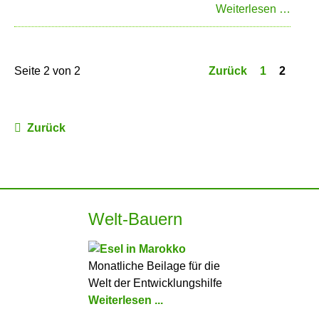
Vene
Weiterlesen …
steht
vor
eine
Seite 2 von 2
Zurück
1
2
schwi
Jahr
Zurück
Welt-Bauern
Monatliche Beilage für die
Welt der Entwicklungshilfe
Weiterlesen ...