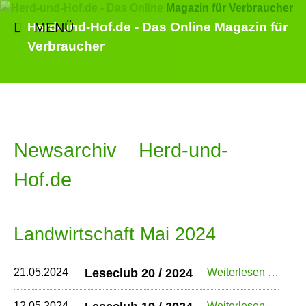
MENÜ
Herd-und-Hof.de - Das Online Magazin für
Verbraucher
Newsarchiv Herd-und-
Hof.de
Landwirtschaft Mai 2024
Lesec
21.05.2024
Leseclub 20 / 2024
Weiterlesen …
20
/
Lesec
12.05.2024
Weiterlesen …