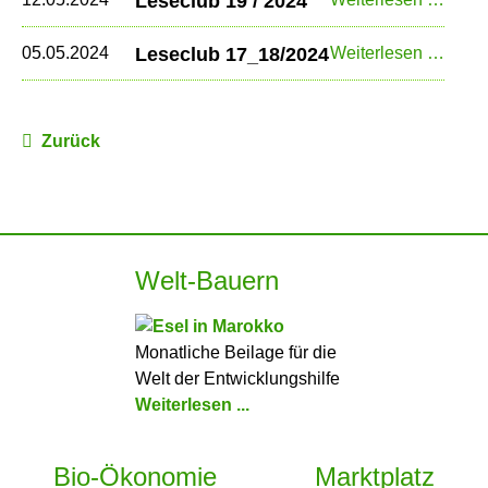
Leseclub 19 / 2024
2024
19
/
Lesec
05.05.2024
Leseclub 17_18/2024
Weiterlesen …
2024
17_1
Zurück
Welt-Bauern
Monatliche Beilage für die
Welt der Entwicklungshilfe
Weiterlesen ...
Bio-Ökonomie
Marktplatz