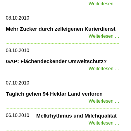
Agrar
Weiterlesen …
in
Lübe
08.10.2010
Mehr Zucker durch zelleigenen Kurierdienst
Mehr
Weiterlesen …
Zucke
durch
08.10.2010
zelle
GAP: Flächendeckender Umweltschutz?
Kurie
GAP:
Weiterlesen …
Fläc
Umwe
07.10.2010
Täglich gehen 94 Hektar Land verloren
Tägli
Weiterlesen …
gehe
94
06.10.2010
Melkrhythmus und Milchqualität
Hekta
Melk
Weiterlesen …
Land
und