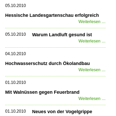
verlo
Milch
05.10.2010
Hessische Landesgartenschau erfolgreich
Hess
Weiterlesen …
Land
erfolg
05.10.2010
Warum Landluft gesund ist
Waru
Weiterlesen …
Landl
gesu
04.10.2010
ist
Hochwasserschutz durch Ökolandbau
Hoch
Weiterlesen …
durch
Ökol
01.10.2010
Mit Walnüssen gegen Feuerbrand
Mit
Weiterlesen …
Waln
gege
01.10.2010
Neues von der Vogelgrippe