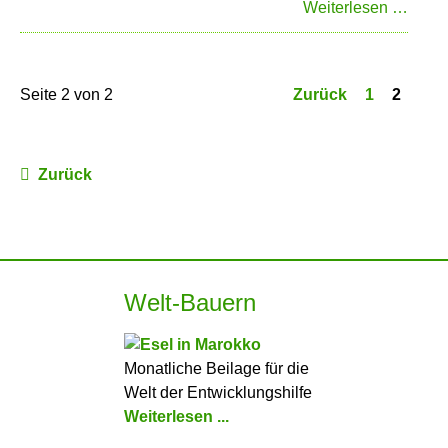
Feue
Neue
Weiterlesen …
von
der
Vogel
Seite 2 von 2
Zurück
1
2
Zurück
Welt-Bauern
Monatliche Beilage für die
Welt der Entwicklungshilfe
Weiterlesen ...