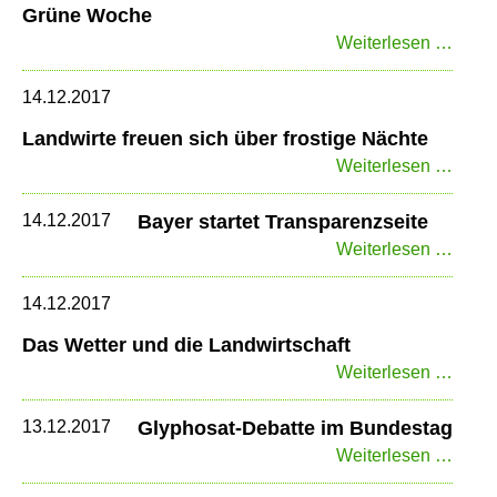
Grüne Woche
Bulga
Weiterlesen …
2018:
Ratsp
14.12.2017
und
Landwirte freuen sich über frostige Nächte
Grün
Landw
Weiterlesen …
Woch
freue
sich
14.12.2017
Bayer startet Transparenzseite
über
Baye
Weiterlesen …
frosti
starte
Näch
Trans
14.12.2017
Das Wetter und die Landwirtschaft
Das
Weiterlesen …
Wette
und
13.12.2017
Glyphosat-Debatte im Bundestag
die
Glyph
Weiterlesen …
Landw
Debat