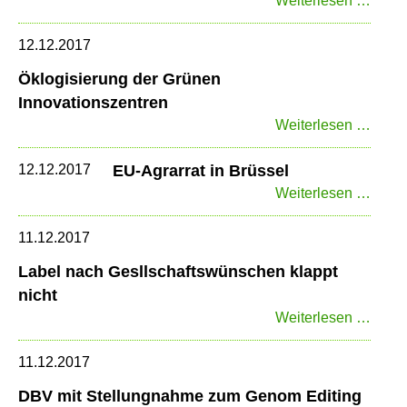
Weiterlesen …
will
schne
12.12.2017
Novel
Öklogisierung der Grünen
des
Innovationszentren
Land
Öklog
Weiterlesen …
der
Grün
12.12.2017
EU-Agrarrat in Brüssel
Innov
EU-
Weiterlesen …
Agrar
in
11.12.2017
Brüss
Label nach Gesllschaftswünschen klappt
nicht
Label
Weiterlesen …
nach
Gesll
11.12.2017
klapp
DBV mit Stellungnahme zum Genom Editing
nicht