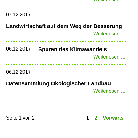
HPAI
Klim
für
07.12.2017
Deuts
Landwirtschaft auf dem Weg der Besserung
Landw
Weiterlesen …
auf
dem
06.12.2017
Spuren des Klimawandels
Weg
Spur
Weiterlesen …
der
des
Bess
Klim
06.12.2017
Datensammlung Ökologischer Landbau
Date
Weiterlesen …
Ökolo
Land
Seite 1 von 2
1
2
Vorwärts