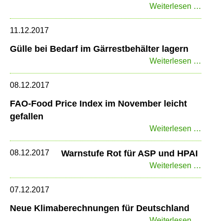
DBV
Weiterlesen …
mit
Stel
11.12.2017
zum
Gülle bei Bedarf im Gärrestbehälter lagern
Gen
Gülle
Weiterlesen …
Editi
bei
Bedar
08.12.2017
im
FAO-Food Price Index im November leicht
Gärre
gefallen
lager
FAO-
Weiterlesen …
Food
Price
08.12.2017
Warnstufe Rot für ASP und HPAI
Index
Warns
Weiterlesen …
im
Rot
Nove
für
07.12.2017
leicht
ASP
Neue Klimaberechnungen für Deutschland
gefal
und
Neue
Weiterlesen …