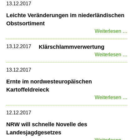
im
13.12.2017
Bund
Leichte Veränderungen im niederländischen
Obstsortiment
Leich
Weiterlesen …
Verä
im
13.12.2017
Klärschlammverwertung
niede
Klärs
Weiterlesen …
Obsts
13.12.2017
Ernte im nordwesteuropäischen
Kartoffeldreieck
Ernte
Weiterlesen …
im
nordw
12.12.2017
Karto
NRW will schnelle Novelle des
Landesjagdgesetzes
NRW