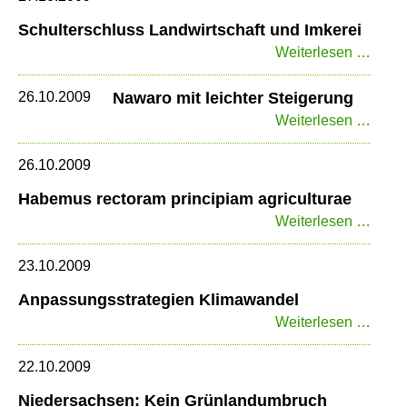
Sach
Schulterschluss Landwirtschaft und Imkerei
ange
Schul
Weiterlesen …
Landw
und
26.10.2009
Nawaro mit leichter Steigerung
Imker
Nawa
Weiterlesen …
mit
leicht
26.10.2009
Steig
Habemus rectoram principiam agriculturae
Habe
Weiterlesen …
recto
princ
23.10.2009
agric
Anpassungsstrategien Klimawandel
Anpas
Weiterlesen …
Klim
22.10.2009
Niedersachsen: Kein Grünlandumbruch