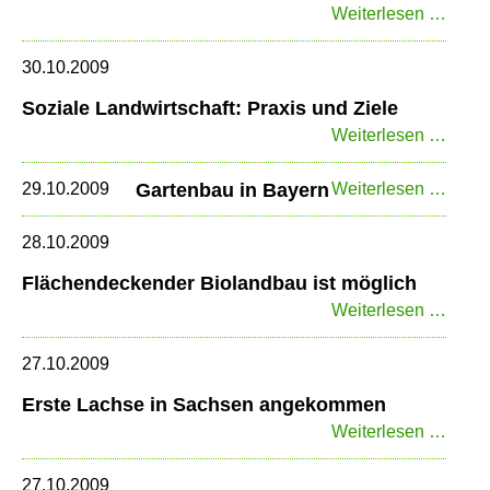
Nachh
Weiterlesen …
Bioen
30.10.2009
Soziale Landwirtschaft: Praxis und Ziele
Sozia
Weiterlesen …
Landw
Praxi
Gart
29.10.2009
Gartenbau in Bayern
Weiterlesen …
und
in
Ziele
Baye
28.10.2009
Flächendeckender Biolandbau ist möglich
Fläc
Weiterlesen …
Biola
ist
27.10.2009
mögli
Erste Lachse in Sachsen angekommen
Erste
Weiterlesen …
Lach
in
27.10.2009