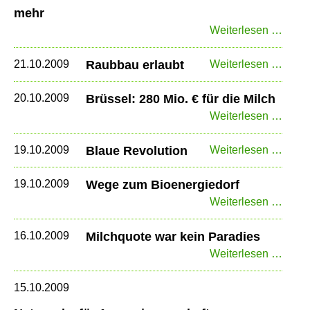
mehr
Niede
Weiterlesen …
Kein
Grün
Raub
21.10.2009
Raubbau erlaubt
Weiterlesen …
mehr
erlau
20.10.2009
Brüssel: 280 Mio. € für die Milch
Brüss
Weiterlesen …
280
Mio.
Blau
19.10.2009
Blaue Revolution
Weiterlesen …
€
Revol
für
19.10.2009
Wege zum Bioenergiedorf
die
Weg
Weiterlesen …
Milch
zum
Bioen
16.10.2009
Milchquote war kein Paradies
Milch
Weiterlesen …
war
kein
15.10.2009
Parad