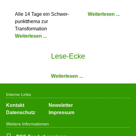
Alle 14 Tage ein Schwer­
Weiterlesen ...
punkt­thema zur
Transformation
Weiterlesen ...
Lese-Ecke
Weiterlesen ...
Interne Links
Navigation
Kontakt
Newsletter
überspringen
Datenschutz
Impressum
Weitere Informationen