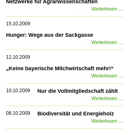
Netzwerke für Agrarwissenschaften
Netz
Weiterlesen …
für
Agrar
15.10.2009
Hunger: Wege aus der Sackgasse
Hunge
Weiterlesen …
Weg
aus
12.10.2009
der
„Keine bayerische Milchwirtschaft mehr!“
Sack
„Kein
Weiterlesen …
bayer
Milch
10.10.2009
Nur die Vollmitgliedschaft zählt
mehr!
Nur
Weiterlesen …
die
Vollm
08.10.2009
Biodiversität und Energieholz
zählt
Biodiv
Weiterlesen …
und