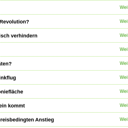
Wei
 Revolution?
Wei
isch verhindern
Wei
Wei
äten?
Wei
inkflug
Wei
niefläche
Wei
Wein kommt
Wei
preisbedingten Anstieg
Wei