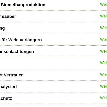
 Biomethanproduktion
Wei
r sauber
Wei
ung
Wei
für Wein verlängern
Wei
enschlachtungen
Wei
Wei
rt Vertrauen
Wei
alysiert
Wei
schutz
Wei