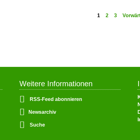
1
2
3
Vorwär
Weitere Informationen
N
RSS-Feed abonnieren
ü
N
Newsarchiv
Suche