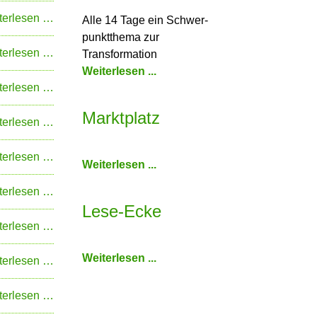
sich
Katze
terlesen …
Alle 14 Tage ein Schwer­
als
statt
punkt­thema zur
Chromosom
Kuhstall
Schafft
terlesen …
Transformation
Indien
Weiterlesen ...
die
Amflora
terlesen …
grüne
-
Marktplatz
Revolution?
Amadea
Welttollwuttag
terlesen …
-
Gemisch
Jäger
terlesen …
Weiterlesen ...
verhindern
mit
Nachtsichtgeräten?
Ferkelpreise
terlesen …
erneut
Lese-Ecke
im
Solarstrom
terlesen …
Sinkflug
von
Weiterlesen ...
der
Wie
terlesen …
Deponiefläche
der
Zucker
Futtermittelumsätze
terlesen …
in
im