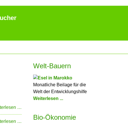
aucher
Welt-Bauern
Monatliche Beilage für die
Welt der Entwicklungshilfe
Weiterlesen ...
Klimaeffizienter
terlesen …
Weinbau
Bio-Ökonomie
„Theileria“
terlesen …
verkleidet