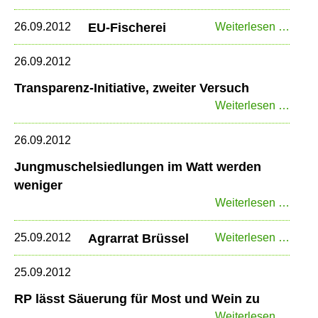
der
GFF
EU-
26.09.2012
EU-Fischerei
Weiterlesen …
Fisch
26.09.2012
Transparenz-Initiative, zweiter Versuch
Trans
Weiterlesen …
Initiat
zweit
26.09.2012
Vers
Jungmuschelsiedlungen im Watt werden
weniger
Jung
Weiterlesen …
im
Watt
Agrar
25.09.2012
Agrarrat Brüssel
Weiterlesen …
werd
Brüss
wenig
25.09.2012
RP lässt Säuerung für Most und Wein zu
RP
Weiterlesen …