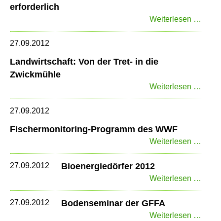
erforderlich
Futte
Weiterlesen …
Kein
Extra
27.09.2012
Maßn
Landwirtschaft: Von der Tret- in die
erford
Zwickmühle
Landw
Weiterlesen …
Von
der
27.09.2012
Tret-
Fischermonitoring-Programm des WWF
in
Fisch
Weiterlesen …
die
Prog
Zwic
des
27.09.2012
Bioenergiedörfer 2012
WWF
Bioen
Weiterlesen …
2012
27.09.2012
Bodenseminar der GFFA
Bode
Weiterlesen …