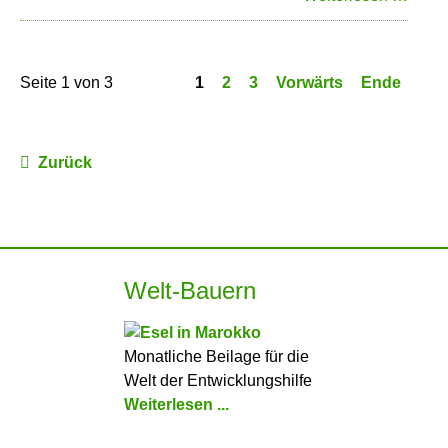
and
pray“
ist
Seite 1 von 3
1
2
3
Vorwärts
Ende
vorbe
Zurück
Welt-Bauern
Monatliche Beilage für die
Welt der Entwicklungshilfe
Weiterlesen ...