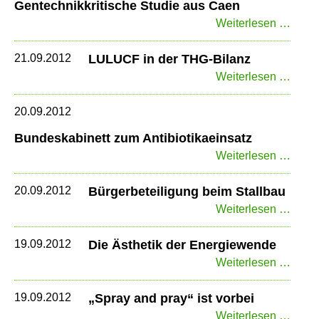
Gentechnikkritische Studie aus Caen
Gente
Weiterlesen …
Studi
aus
21.09.2012
LULUCF in der THG-Bilanz
Caen
LUL
Weiterlesen …
in
der
20.09.2012
THG-
Bundeskabinett zum Antibiotikaeinsatz
Bilan
Bunde
Weiterlesen …
zum
Antib
20.09.2012
Bürgerbeteiligung beim Stallbau
Bürge
Weiterlesen …
beim
Stall
19.09.2012
Die Ästhetik der Energiewende
Die
Weiterlesen …
Ästhe
der
19.09.2012
„Spray and pray“ ist vorbei
Ener
„Spra
Weiterlesen …