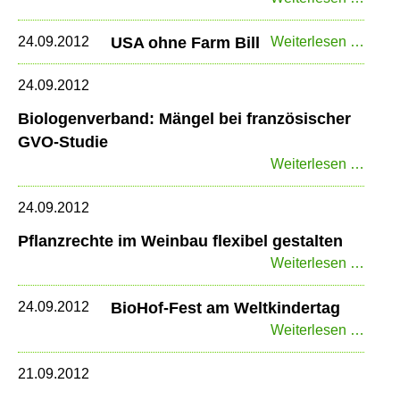
lässt
Säue
USA
24.09.2012
USA ohne Farm Bill
Weiterlesen …
für
ohne
Most
Farm
24.09.2012
und
Bill
Biologenverband: Mängel bei französischer
Wein
GVO-Studie
zu
Biolo
Weiterlesen …
Mäng
bei
24.09.2012
franz
Pflanzrechte im Weinbau flexibel gestalten
GVO-
Pflan
Weiterlesen …
Studi
im
Wein
24.09.2012
BioHof-Fest am Weltkindertag
flexib
BioHo
Weiterlesen …
gesta
Fest
am
21.09.2012
Weltk