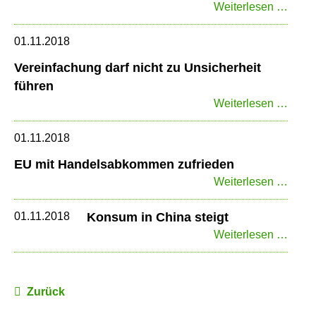
Das
Weiterlesen …
Gemü
Ende
der
01.11.2018
Ltd.
Vereinfachung darf nicht zu Unsicherheit
mit
führen
Sitz
Verei
Weiterlesen …
in
darf
Deuts
nicht
01.11.2018
zu
EU mit Handelsabkommen zufrieden
Unsic
EU
Weiterlesen …
führe
mit
Hand
01.11.2018
Konsum in China steigt
zufri
Kons
Weiterlesen …
in
Chin
steigt
Zurück