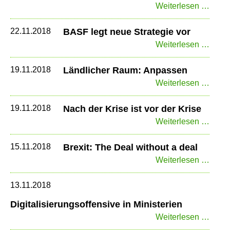
Kund
Weiterlesen …
im
Onlin
22.11.2018
BASF legt neue Strategie vor
Kaufr
BAS
Weiterlesen …
legt
neue
19.11.2018
Ländlicher Raum: Anpassen
Strat
Ländl
Weiterlesen …
vor
Raum
Anpa
19.11.2018
Nach der Krise ist vor der Krise
Nach
Weiterlesen …
der
Krise
15.11.2018
Brexit: The Deal without a deal
ist
Brexit
Weiterlesen …
vor
The
der
Deal
13.11.2018
Krise
witho
Digitalisierungsoffensive in Ministerien
a
Digit
Weiterlesen …
deal
in