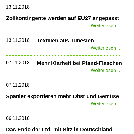
Minis
13.11.2018
Zollkontingente werden auf EU27 angepasst
Zollk
Weiterlesen …
werd
auf
13.11.2018
Textilien aus Tunesien
EU27
Textil
Weiterlesen …
ange
aus
Tune
07.11.2018
Mehr Klarheit bei Pfand-Flaschen
Mehr
Weiterlesen …
Klarh
bei
07.11.2018
Pfand
Spanier exportieren mehr Obst und Gemüse
Flas
Spani
Weiterlesen …
expor
mehr
06.11.2018
Obst
Das Ende der Ltd. mit Sitz in Deutschland
und